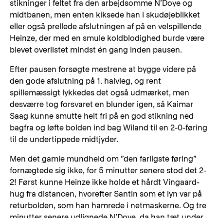
stikninger i feltet fra den arbejdsomme N’Doye og
midtbanen, men enten kiksede han i skudøjeblikket
eller også prellede afslutningen af på en velspillende
Heinze, der med en smule koldblodighed burde være
blevet overlistet mindst én gang inden pausen.
Efter pausen forsøgte mestrene at bygge videre på
den gode afslutning på 1. halvleg, og rent
spillemæssigt lykkedes det også udmærket, men
desværre tog forsvaret en blunder igen, så Kaimar
Saag kunne smutte helt fri på en god stikning ned
bagfra og løfte bolden ind bag Wiland til en 2-0-føring
til de undertippede midtjyder.
Men det gamle mundheld om ”den farligste føring”
fornægtede sig ikke, for 5 minutter senere stod det 2-
2! Først kunne Heinze ikke holde et hårdt Vingaard-
hug fra distancen, hvorefter Santin som et lyn var på
returbolden, som han hamrede i netmaskerne. Og tre
minutter senere udlignede N’Doye, da han tæt under