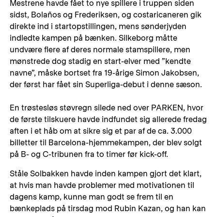
Mestrene havde fået to nye spillere i truppen siden
sidst, Bolaños og Frederiksen, og costaricaneren gik
direkte ind i startopstillingen, mens sønderjyden
indledte kampen på bænken. Silkeborg måtte
undvære flere af deres normale stamspillere, men
mønstrede dog stadig en start-elver med ”kendte
navne”, måske bortset fra 19-årige Simon Jakobsen,
der først har fået sin Superliga-debut i denne sæson.
En trøstesløs støvregn silede ned over PARKEN, hvor
de første tilskuere havde indfundet sig allerede fredag
aften i et håb om at sikre sig et par af de ca. 3.000
billetter til Barcelona-hjemmekampen, der blev solgt
på B- og C-tribunen fra to timer før kick-off.
Ståle Solbakken havde inden kampen gjort det klart,
at hvis man havde problemer med motivationen til
dagens kamp, kunne man godt se frem til en
bænkeplads på tirsdag mod Rubin Kazan, og han kan