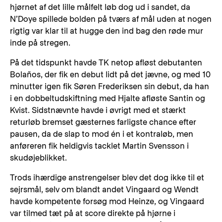
hjørnet af det lille målfelt løb dog ud i sandet, da
N’Doye spillede bolden på tværs af mål uden at nogen
rigtig var klar til at hugge den ind bag den røde mur
inde på stregen.
På det tidspunkt havde TK netop afløst debutanten
Bolaños, der fik en debut lidt på det jævne, og med 10
minutter igen fik Søren Frederiksen sin debut, da han
i en dobbeltudskiftning med Hjalte afløste Santin og
Kvist. Sidstnævnte havde i øvrigt med et stærkt
returløb bremset gæsternes farligste chance efter
pausen, da de slap to mod én i et kontraløb, men
anføreren fik heldigvis tacklet Martin Svensson i
skudøjeblikket.
Trods ihærdige anstrengelser blev det dog ikke til et
sejrsmål, selv om blandt andet Vingaard og Wendt
havde kompetente forsøg mod Heinze, og Vingaard
var tilmed tæt på at score direkte på hjørne i