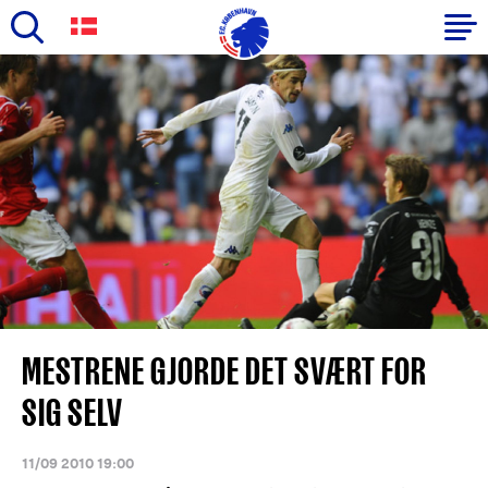
Skip
to
Primary
main
navigation
content
-
English
MESTRENE GJORDE DET SVÆRT FOR
SIG SELV
11/09 2010 19:00