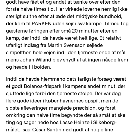
godt have fået et og andet at tænke over efter den
første halve times tid. Her virkede løverne nemlig ikke
særligt sultne efter at æde det midtjyske bundhold,
der kom til PARKEN uden sejr i syv kampe. Tilmed tog
gæsterne føringen efter små 20 minutter efter en
kamp, der indtil da havde været helt lige. Et relativt
ufarligt indlæg fra Martin Svensson sejlede
simpelthen hele vejen ind i den fjerneste ende af mål,
mens Johan Wiland blev snydt af at ingen nåede frem
og heade til bolden.
Indtil da havde hjemmeholdets farligste forsøg været
et godt Bolanos-frispark i kampens andet minut, der
sjuttede lige forbi den fjerneste stolpe. Der var dog
flere gode ideer i københavnernes opspil, men de
sidste afleveringer manglede præcision, og først
omkring den halve time begyndte der så småt at ske
ting og sager nede hos Lasse Heinze i Silkeborg-
målet. Især César Santin nød godt af nogle fine