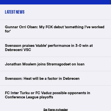
LATEST NEWS
Gunnar Orri Olsen: My FCK debut 'something I've worked
for'
Svensson praises 'stable' performance in 3-0 win at
Debreceni VSC
Jonathan Moalem joins Strømsgodset on loan
Svensson: Heat will be a factor in Debrecen
FC Inter Turku or FC Vaduz possible opponents in
Conference League playoffs
Se flere nyheder