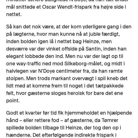
mål snittede et Oscar Wendt-frispark fra højre side i
nettet.
Så kan det nok være, at der kom yderligere gang i den
på lægterne, hvor man kunne nå at juble færdigt,
inden bolden igen lå i nettet bag Heinze, men
desværre var der vinket offside på Santin, inden han
elegant lobbede den ind. Men nu var der lagt op til
one way-traffic ned mod Silkeborg-målet, og midt i
halvlegen var N’Doye centimeter fra, da han ramte
stolpen. Men trods markant overvægt i spil kneb det
lidt med at komme frem til noget i det tætpakkede
felt, hvor gæsterne sloges heroisk for bare det ene
point.
Godt et kvarter før tid fik hjemmeholdet en hjælpende
hånd – eller rettere fod – af gæsterne, da Tømrer
spillede bolden tilbage til Heinze, der tog den op i
hænderne. Det efterfølgende indirekte frispark i