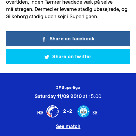
overtiden, inden Tømrer headede væk på selve
målstregen. Dermed er løverne stadig ubesejrede, og
Silkeborg stadig uden sejr i Superligaen.
Share on facebook
Share on twitter
3F Superliga
Saturday 11/09 2010
at 15:00
2-2
FCK
SIF
See match