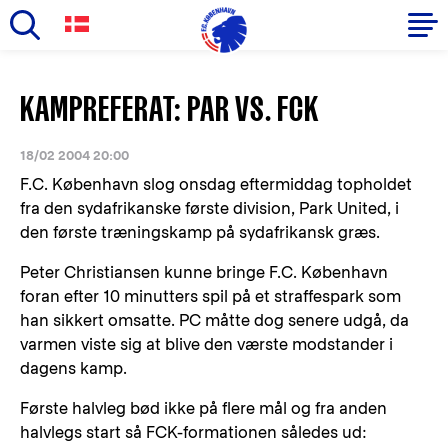
Skip
to
Primary
KAMPREFERAT: PAR VS. FCK
main
navigation
content
-
18/02 2004 20:00
English
F.C. København slog onsdag eftermiddag topholdet
fra den sydafrikanske første division, Park United, i
den første træningskamp på sydafrikansk græs.
Peter Christiansen kunne bringe F.C. København
foran efter 10 minutters spil på et straffespark som
han sikkert omsatte. PC måtte dog senere udgå, da
varmen viste sig at blive den værste modstander i
dagens kamp.
Første halvleg bød ikke på flere mål og fra anden
halvlegs start så FCK-formationen således ud: