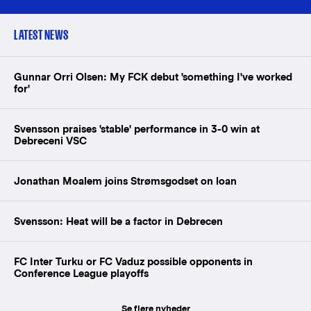
LATEST NEWS
Gunnar Orri Olsen: My FCK debut 'something I've worked
for'
Svensson praises 'stable' performance in 3-0 win at
Debreceni VSC
Jonathan Moalem joins Strømsgodset on loan
Svensson: Heat will be a factor in Debrecen
FC Inter Turku or FC Vaduz possible opponents in
Conference League playoffs
Se flere nyheder