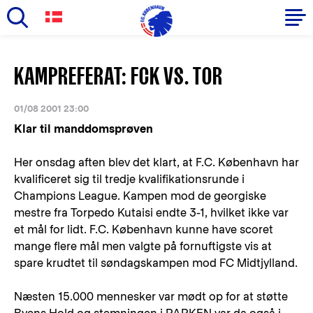
Skip
to
Primary
KAMPREFERAT: FCK VS. TOR
main
navigation
content
-
01/08 2001 23:00
English
Klar til manddomsprøven
Her onsdag aften blev det klart, at F.C. København har
kvalificeret sig til tredje kvalifikationsrunde i
Champions League. Kampen mod de georgiske
mestre fra Torpedo Kutaisi endte 3-1, hvilket ikke var
et mål for lidt. F.C. København kunne have scoret
mange flere mål men valgte på fornuftigste vis at
spare krudtet til søndagskampen mod FC Midtjylland.
Næsten 15.000 mennesker var mødt op for at støtte