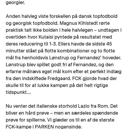
georgier.
Anden halvleg viste forskellen på dansk topfodbold
og georgisk topfodbold. Magnus Kihlstedt rørte
praktisk talt ikke bolden i hele halvlegen – undtagen i
overtiden hvor Kutaisi pyntede på resultatet med
deres reducering til 1-3. Ellers havde de sidste 45
minutter stået på flotte kombinationer og to flotte
mål fra henholdsvis Lønstrup og Fernandez’ hoveder.
Lønstrup blev spillet godt fri af Fernandez, og den
erfarne målrævs eget mål kom efter et perfekt indlæg
fra den indskiftede Fredgaard. FCK gjorde hvad der
skulle til for at lukke kampen på det helt rigtige
tidspunkt….
Nu venter det italienske storhold Lazio fra Rom. Det
bliver en hård prøve – men en særdeles spændende
prøve for spillerne. Vi glæder os til en af de største
FCK-kampe i PARKEN nogensinde.