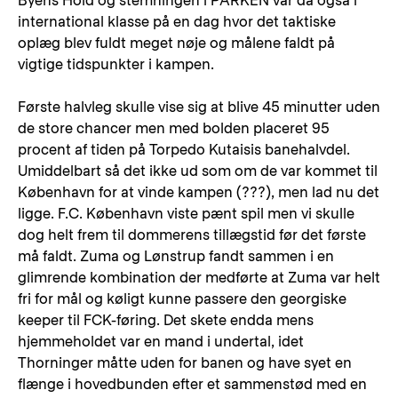
Byens Hold og stemningen i PARKEN var da også i
international klasse på en dag hvor det taktiske
oplæg blev fuldt meget nøje og målene faldt på
vigtige tidspunkter i kampen.
Første halvleg skulle vise sig at blive 45 minutter uden
de store chancer men med bolden placeret 95
procent af tiden på Torpedo Kutaisis banehalvdel.
Umiddelbart så det ikke ud som om de var kommet til
København for at vinde kampen (???), men lad nu det
ligge. F.C. København viste pænt spil men vi skulle
dog helt frem til dommerens tillægstid før det første
må faldt. Zuma og Lønstrup fandt sammen i en
glimrende kombination der medførte at Zuma var helt
fri for mål og køligt kunne passere den georgiske
keeper til FCK-føring. Det skete endda mens
hjemmeholdet var en mand i undertal, idet
Thorninger måtte uden for banen og have syet en
flænge i hovedbunden efter et sammenstød med en