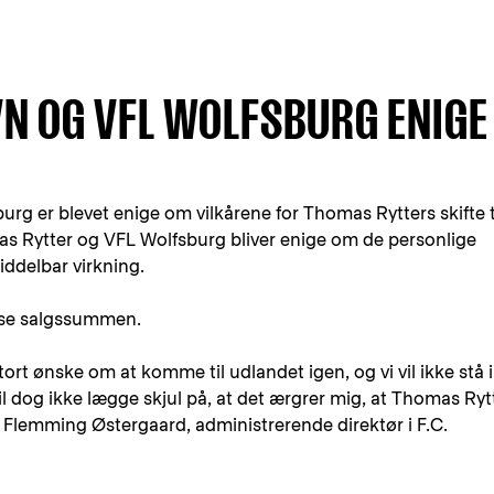
VN OG VFL WOLFSBURG ENIGE
rg er blevet enige om vilkårene for Thomas Rytters skifte t
s Rytter og VFL Wolfsburg bliver enige om de personlige
iddelbar virkning.
yse salgssummen.
ort ønske om at komme til udlandet igen, og vi vil ikke stå i
il dog ikke lægge skjul på, at det ærgrer mig, at Thomas Ryt
r Flemming Østergaard, administrerende direktør i F.C.