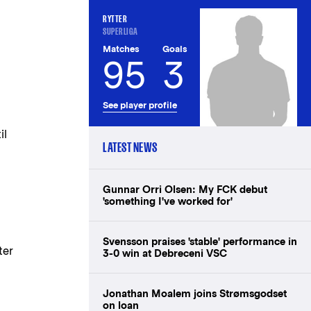
RYTTER
SUPERLIGA
Matches
Goals
95
3
See player profile
il
LATEST NEWS
Gunnar Orri Olsen: My FCK debut
'something I've worked for'
Svensson praises 'stable' performance in
ter
3-0 win at Debreceni VSC
Jonathan Moalem joins Strømsgodset
on loan