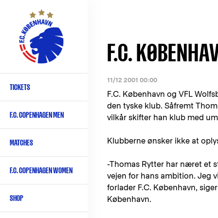
Skip
to
main
content
F.C. KØBENHA
11/12 2001 00:00
TICKETS
Primary
F.C. København og VFL Wolfsbu
navigation
den tyske klub. Såfremt Thoma
F.C. COPENHAGEN MEN
vilkår skifter han klub med um
-
English
Klubberne ønsker ikke at opl
MATCHES
-Thomas Rytter har næret et st
F.C. COPENHAGEN WOMEN
vejen for hans ambition. Jeg v
forlader F.C. København, sige
SHOP
København.