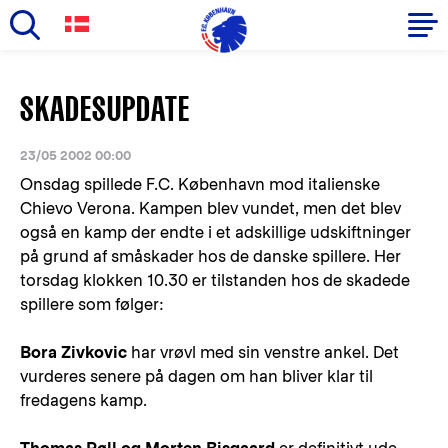
Skip
to
Primary
SKADESUPDATE
main
navigation
content
-
23/05 2002 00:00
English
Onsdag spillede F.C. København mod italienske
Chievo Verona. Kampen blev vundet, men det blev
også en kamp der endte i et adskillige udskiftninger
på grund af småskader hos de danske spillere. Her
torsdag klokken 10.30 er tilstanden hos de skadede
spillere som følger:
Bora Zivkovic
har vrøvl med sin venstre ankel. Det
vurderes senere på dagen om han bliver klar til
fredagens kamp.