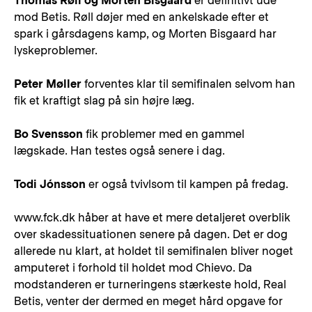
Thomas Røll og Morten Bisgaard
er definitivt ude
mod Betis. Røll døjer med en ankelskade efter et
spark i gårsdagens kamp, og Morten Bisgaard har
lyskeproblemer.
Peter Møller
forventes klar til semifinalen selvom han
fik et kraftigt slag på sin højre læg.
Bo Svensson
fik problemer med en gammel
lægskade. Han testes også senere i dag.
Todi Jónsson
er også tvivlsom til kampen på fredag.
www.fck.dk håber at have et mere detaljeret overblik
over skadessituationen senere på dagen. Det er dog
allerede nu klart, at holdet til semifinalen bliver noget
amputeret i forhold til holdet mod Chievo. Da
modstanderen er turneringens stærkeste hold, Real
Betis, venter der dermed en meget hård opgave for