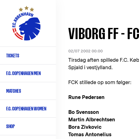
Skip
to
main
content
VIBORG FF - FC
02/07 2002 00:00
TICKETS
Primary
Tirsdag aften spillede F.C. K
navigation
Spjald i vestjylland.
F.C. COPENHAGEN MEN
-
FCK stillede op som følger:
English
MATCHES
Rune Pedersen
F.C. COPENHAGEN WOMEN
Bo Svensson
Martin Albrechtsen
SHOP
Bora Zivkovic
Tomas Antonelius