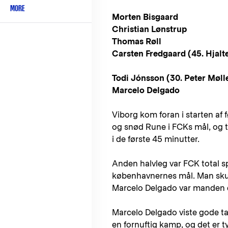
MORE
Morten Bisgaard
Christian Lønstrup
Thomas Røll
Carsten Fredgaard (45. Hjalt
Todi Jónsson (30. Peter Møll
Marcelo Delgado
Viborg kom foran i starten af f
og snød Rune i FCKs mål, og t
i de første 45 minutter.
Anden halvleg var FCK total s
københavnernes mål. Man skull
Marcelo Delgado var manden d
Marcelo Delgado viste gode ta
en fornuftig kamp, og det er 