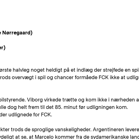
e Nørregaard)
er)
ørste halvleg noget heldigt på et indlæg der strejfede en spi
rods overvægt i spil og chancer formåede FCK ikke at udli
pilstyrende. Viborg virkede trætte og kom ikke i nærheden a
e dog helt frem til det 85. minut før udligningen kom.
er udlignede for FCK.
kter trods de sproglige vanskeligheder. Argentineren lever
tydeligt at se, at Marcelo kommer fra de sydamerikanske lan