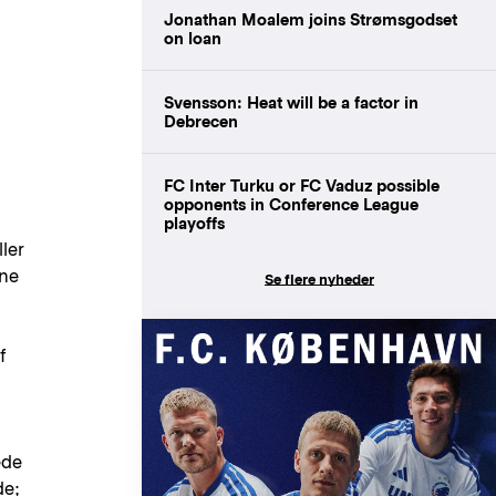
Jonathan Moalem joins Strømsgodset
on loan
Svensson: Heat will be a factor in
Debrecen
FC Inter Turku or FC Vaduz possible
opponents in Conference League
playoffs
ller
gne
Se flere nyheder
f
ede
de;