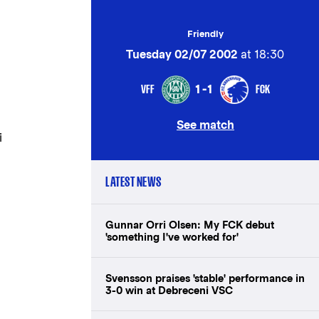
Friendly
Tuesday 02/07 2002
at 18:30
VFF
FCK
1-1
See match
i
LATEST NEWS
Gunnar Orri Olsen: My FCK debut
'something I've worked for'
Svensson praises 'stable' performance in
3-0 win at Debreceni VSC