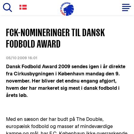
Skip
to
Primary
FCK-NOMINERINGER TIL DANSK
main
navigation
content
FODBOLD AWARD
-
English
05/10 2009 16:01
Dansk Fodbold Award 2009 sendes igen i år direkte
fra Cirkusbygningen i København mandag den 9.
november. Her bliver det endnu engang afgjort,
hvem der har markeret sig mest i dansk fodbold i
årets løb.
Med en sæson der har budt på The Double,
europæisk fodbold og masser af mindeværdige
kampe og mål, har F.C. København ikke overraskende