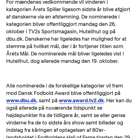
For mændenes vedkommende vil vinderen i
kategorien Årets Spiller ligesom sidste år blive afgjort
af danskerne via en afstemning. De nominerede i
kategorien bliver offentliggjort mandag den 26.
oktober i TV2s Sportsmagasin, Hutelihut og på
dbu.dk. Danskerne har ligeledes har mulighed for at
stemme på hvilket mål, der i år fortjener titlen som
Årets Mål. De nominerede mål bliver ligeledes vist i
Hutelihut, dog allerede mandag den 19. oktober.
Alle nominerede i de forskellige kategorier vil frem
mod Dansk Fodbold Award blive offentliggjort på
www.dbu.dk
, samt på
www.award.tv2.dk
. Her kan du
også allerede på nuværende tidspunkt se
højdepunkter fra de tidligere år, samt se eller gense
vinderne fra de to sidste års show samt billeder og
indslag fra kåringen af optagelsen af 80'er-
landsholdet i Fodboldens Hall of Fame tirsdag den 29.