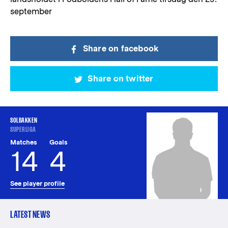
september
Share on facebook
Share on twitter
SOLBAKKEN
SUPERLIGA
Matches
Goals
14
4
See player profile
LATEST NEWS