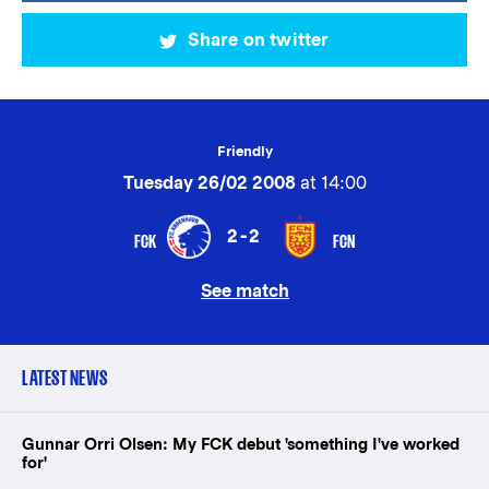
Share on twitter
Friendly
Tuesday 26/02 2008
at 14:00
2-2
FCK
FCN
See match
LATEST NEWS
Gunnar Orri Olsen: My FCK debut 'something I've worked
for'