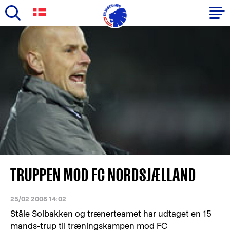
Skip
to
Primary
main
navigation
content
-
English
TRUPPEN MOD FC NORDSJÆLLAND
25/02 2008 14:02
Ståle Solbakken og trænerteamet har udtaget en 15
mands-trup til træningskampen mod FC