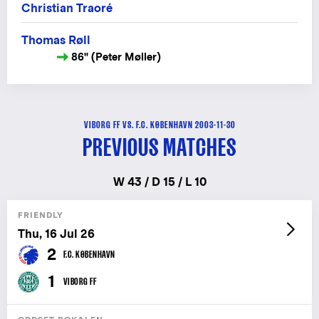
Christian Traoré
Thomas Røll
86" (Peter Møller)
VIBORG FF VS. F.C. KØBENHAVN 2003-11-30
PREVIOUS MATCHES
W 43 / D 15 / L 10
FRIENDLY
Thu, 16 Jul 26
2
F.C. KØBENHAVN
1
VIBORG FF