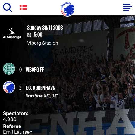
Skip
to
Primary
Sunday 30/11 2003
main
at 15:00
navigation
content
Viborg Stadion
-
English
0
VIBORG FF
2
F.C. KØBENHAVN
Álvaro Santos
(45"), (48")
Spectators
4.980
Referee
Emil Laursen