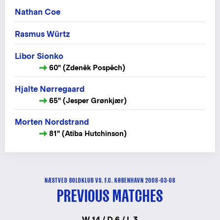
Nathan Coe
Rasmus Würtz
Libor Sionko
60" (Zdeněk Pospěch)
Hjalte Nørregaard
65" (Jesper Grønkjær)
Morten Nordstrand
81" (Atiba Hutchinson)
NÆSTVED BOLDKLUB VS. F.C. KØBENHAVN 2008-03-08
PREVIOUS MATCHES
W 14 / D 6 / L 3