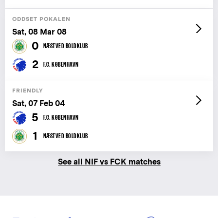
ODDSET POKALEN
Sat, 08 Mar 08
0
NÆSTVED BOLDKLUB
2
F.C. KØBENHAVN
FRIENDLY
Sat, 07 Feb 04
5
F.C. KØBENHAVN
1
NÆSTVED BOLDKLUB
See all NIF vs FCK matches