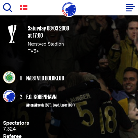
Skip
to
Primary
Saturday 08/03 2008
main
at 17:00
navigation
content
Næstved Stadion
-
TV3+
English
0
NÆSTVED BOLDKLUB
2
F.C. KØBENHAVN
Ailton Almeida
(56"),
José Junior
(80")
Spectators
7.324
Referee