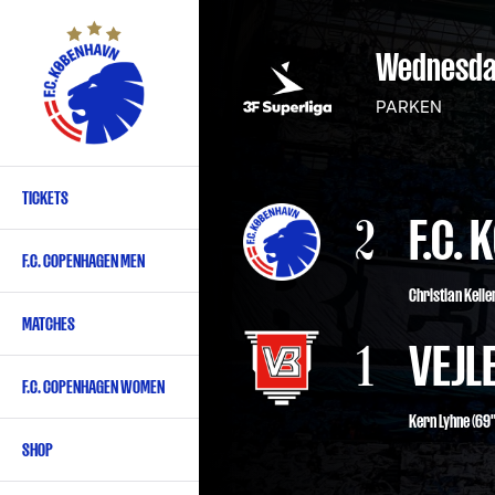
Skip
to
Wednesda
main
content
PARKEN
TICKETS
Primary
2
F.C.
navigation
F.C. COPENHAGEN MEN
-
Christian Keller
English
MATCHES
1
VEJL
F.C. COPENHAGEN WOMEN
Kern Lyhne (69"
SHOP