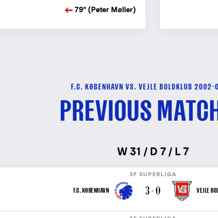
79" (Peter Møller)
F.C. KØBENHAVN VS. VEJLE BOLDKLUB 2002-
PREVIOUS MATC
W 31 / D 7 / L 7
3F SUPERLIGA
3 - 0
F.C. KØBENHAVN
VEJLE BO