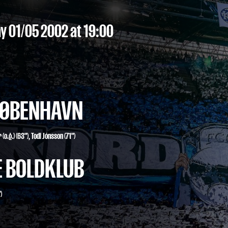
y 01/05 2002
at 19:00
 KØBENHAVN
 (o.g.)
(63"),
Todi Jónsson
(71")
E BOLDKLUB
)