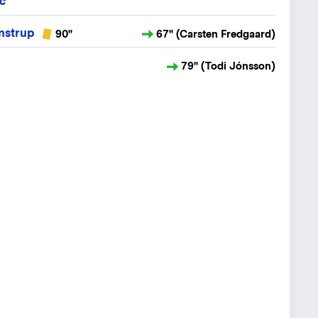
c
nstrup
90"
67" (Carsten Fredgaard)
79" (Todi Jónsson)