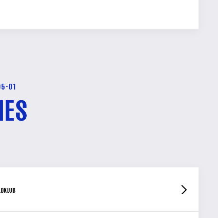
05-01
HES
LDKLUB