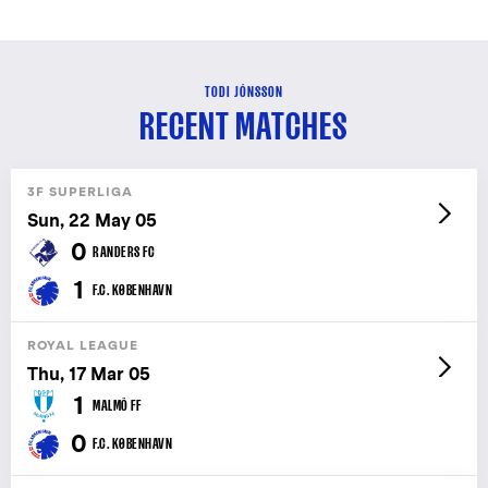
TODI JÓNSSON
RECENT MATCHES
3F SUPERLIGA
Sun, 22 May 05
0
RANDERS FC
1
F.C. KØBENHAVN
ROYAL LEAGUE
Thu, 17 Mar 05
1
MALMÖ FF
0
F.C. KØBENHAVN