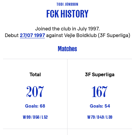
TODI JÓNSSON
FCK HISTORY
Joined the club in
July 1997.
Debut
27/07 1997
against Vejle Boldklub (3F Superliga)
Matches
Total
3F Superliga
207
167
Goals: 68
Goals: 54
W 99 / D 56 / L 52
W 79 / D 49 / L 39