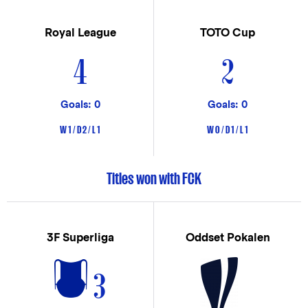
Royal League
TOTO Cup
4
2
Goals: 0
Goals: 0
W 1 / D 2 / L 1
W 0 / D 1 / L 1
Titles won with FCK
3F Superliga
Oddset Pokalen
3