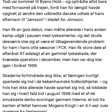
Todi var kommet til Byens Hold – og optrådte altid bare
med fornavnet på trøjen, fordi han for længst havde
opgivet at ændre den udbredte danske udtale af hans
efternavn til "Jønsson" i stedet for Jónsson.
Han fik en god debut, men måtte allerede i hans anden
kamp udgå i pausen med lyskesmerter, og det skulle
desværre vise sig at være et tilbagevendende problem
for ham i hans otte sæsoner i FCK. Han fik store dele af
efteråret 97 ødelagt af en gammel lyskeskade, der
krævede operation i december, men han var dog klar
igen i foråret 1998.
Skaderne forhindrede dog ikke, at færingen hurtigt
sparkede sig ind i de københavnske fodboldhjerter – og
hvis han ikke allerede havde sparket sig ind, så lobbede
han sig i hvert fald ind i august 1998 med et af de
smukkeste derby-scoringer gennem tiderne: et lob fra
kanten af feltet henover Mogens Krogh i en 4-1-sejr over
rivalerne fra Vestegnen!