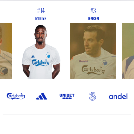
#14
#3
N'DOYE
JENSEN