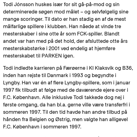
Todi Jónsson huskes især for sit gå-på-mod og sin
determinerede søgen mod målet – og selvfølgelig sine
mange scoringer. Til dato er han stadig en af de mest
målfarlige spillere i klubben. Han nåede at vinde tre
mesterskaber i sine otte år som FCK-spiller. Blandt
andet var han med på det hold, der afsluttede otte års
mesterskabstørke i 2001 ved endelig at hjemføre
mesterskabet til PARKEN igen.
Todi indledte karrieren på Færøerne i KI Klaksvik og B36,
inden han rejste til Danmark i 1993 og begyndte i
Lyngby. Han var én af flere Lyngby-spillere, som i januar
1997 fik tilbudt at følge med de daværende ejere over i
F.C. København. Alle inklusive Todi takkede dog nej i
første omgang, da han bl.a. gerne ville være transferfri i
sommeren 1997. Til den tid havde han andre tilbud på
hånden fra Belgien og Østrig, men valgte han alligevel
F.C. København i sommeren 1997.