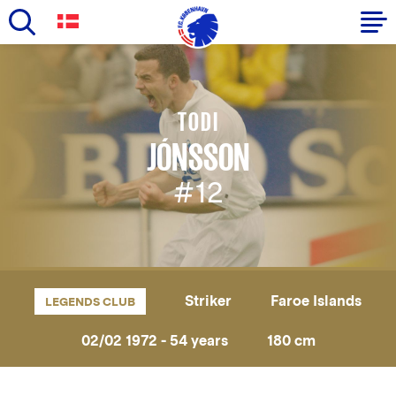
Skip
to
Primary
main
navigation
content
TODI
-
JÓNSSON
English
#12
Striker
Faroe Islands
LEGENDS CLUB
02/02 1972 - 54 years
180 cm