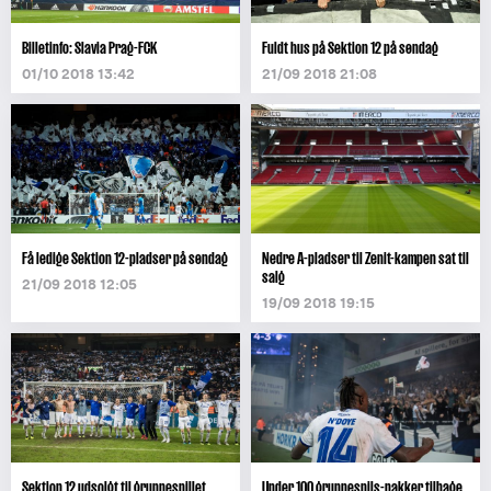
Billetinfo: Slavia Prag-FCK
Fuldt hus på Sektion 12 på søndag
01/10 2018 13:42
21/09 2018 21:08
Få ledige Sektion 12-pladser på søndag
Nedre A-pladser til Zenit-kampen sat til
salg
21/09 2018 12:05
19/09 2018 19:15
Sektion 12 udsolgt til gruppespillet
Under 100 gruppespils-pakker tilbage