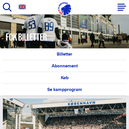
Gå
til
Primær
hovedindhold
navigation
FCK BILLETTER
Billetter
Abonnement
Køb
Se kampprogram