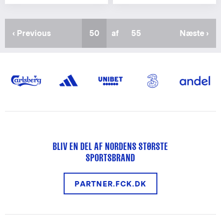
Forrige
‹ Previous
Nuværende
50
af
Sidste
55
Næste
Næste ›
side
side
side
side
BLIV EN DEL AF NORDENS STØRSTE
SPORTSBRAND
PARTNER.FCK.DK