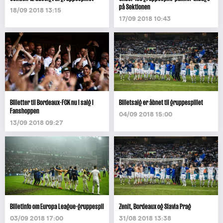
på Sektionen
18/09 2018 13:15
17/09 2018 10:43
BIlletter til Bordeaux-FCK nu i salg i
Billetsalg er åbnet til gruppespillet
Fanshoppen
04/09 2018 15:00
13/09 2018 09:27
Billetinfo om Europa League-gruppespil
Zenit, Bordeaux og Slavia Prag
03/09 2018 17:00
31/08 2018 13:38