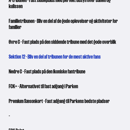
A-tribunen - Fast siddeplads med perfekt udsyn over banen og
kulissen
Familietribunen - Bliv en del af de gode oplevelser og aktiviteter for
familier
Øvre C - Fast plads på den siddende tribune med det gode overblik
Sektion 12 - Bliv en del af tribunen for de mest aktive fans
Nedre C - Fast plads på den ikoniske fantribune
FCK+ - Alternativet til fast adgang i Parken
Premium Sæsonkort - Fast adgang til Parkens bedste pladser
-