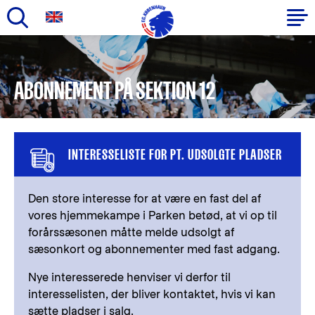
Gå
til
Primær
hovedindhold
navigation
ABONNEMENT PÅ SEKTION 12
INTERESSELISTE FOR PT. UDSOLGTE PLADSER
Den store interesse for at være en fast del af
vores hjemmekampe i Parken betød, at vi op til
forårssæsonen måtte melde udsolgt af
sæsonkort og abonnementer med fast adgang.
Nye interesserede henviser vi derfor til
interesselisten, der bliver kontaktet, hvis vi kan
sætte pladser i salg.