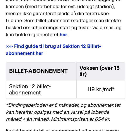
kampen (med forbehold for evt. udsolgt stadion),
men er ikke garanteret plads på din foretrukne
tribune. Som billet-abonnent modtager man direkte
besked om afhentnings-start og frister via e-mail, og
kan holde sig orienteret
her
.
>>> Find guide til brug af Sektion 12 Billet-
abonnement her
Voksen (over 15
BILLET-ABONNEMENT
år)
Sektion 12 billet-
119 kr./md*
abonnement
*Bindingsperioden er 6 måneder, og abonnementet
kan herefter opsiges med en varsel på løbende
måned + én måned. Minimumsprisen er 654 kr.
For at beholde billet-abonnement efter endt sæson