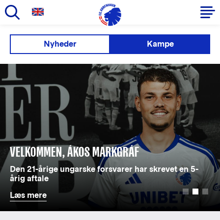
Gå
til
Primær
Nyheder
Kampe
hovedindhold
navigation
VELKOMMEN, ÁKOS MARKGRÁF
Den 21-årige ungarske forsvarer har skrevet en 5-
årig aftale
Læs mere