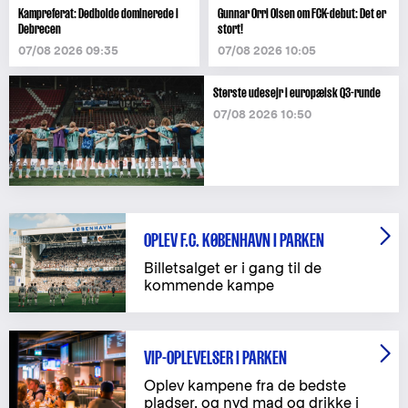
Kampreferat: Dødbolde dominerede i
Gunnar Orri Olsen om FCK-debut: Det er
Debrecen
stort!
07/08 2026 09:35
07/08 2026 10:05
Største udesejr i europæisk Q3-runde
07/08 2026 10:50
OPLEV F.C. KØBENHAVN I PARKEN
Billetsalget er i gang til de
kommende kampe
VIP-OPLEVELSER I PARKEN
Oplev kampene fra de bedste
pladser, og nyd mad og drikke i