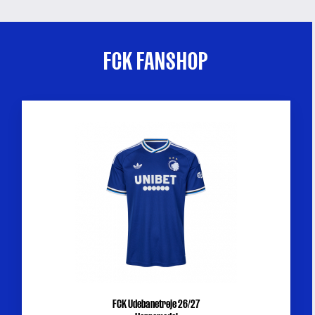
FCK FANSHOP
FCK Udebanetrøje 26/27