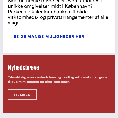
Skal dit næste møde eller event afholdes i
unikke omgivelser midt i København?
Parkens lokaler kan bookes til både
virksomheds- og privatarrangementer af alle
slags.
SE DE MANGE MULIGHEDER HER 
Nyhedsbreve
Tilmeld dig vores nyhedsbrev og modtag informationer, gode
tilbud m.m. baseret på dine interesser.
TILMELD