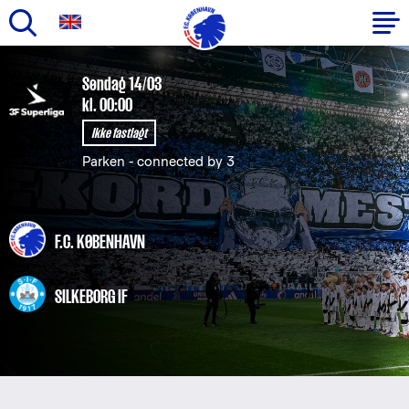
Gå
til
Primær
Søndag 14/03
hovedindhold
kl. 00:00
navigation
Ikke fastlagt
Parken - connected by 3
F.C. KØBENHAVN
SILKEBORG IF