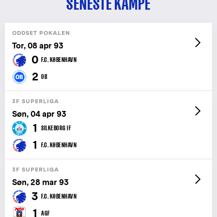
SENESTE KAMPE
ODDSET POKALEN
Tor, 08 apr 93
0
F.C. KØBENHAVN
2
OB
3F SUPERLIGA
Søn, 04 apr 93
1
SILKEBORG IF
1
F.C. KØBENHAVN
3F SUPERLIGA
Søn, 28 mar 93
3
F.C. KØBENHAVN
1
AGF