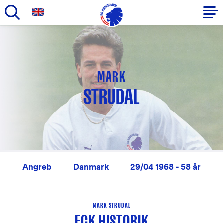
Gå
til
Primær
hovedindhold
navigation
MARK
STRUDAL
Angreb
Danmark
29/04 1968 - 58 år
MARK STRUDAL
FCK HISTORIK