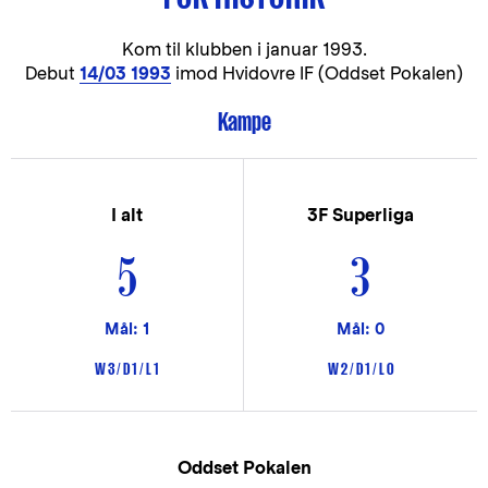
Kom til klubben i
januar 1993.
Debut
14/03 1993
imod Hvidovre IF (Oddset Pokalen)
Kampe
I alt
3F Superliga
5
3
Mål: 1
Mål: 0
W 3 / D 1 / L 1
W 2 / D 1 / L 0
Oddset Pokalen