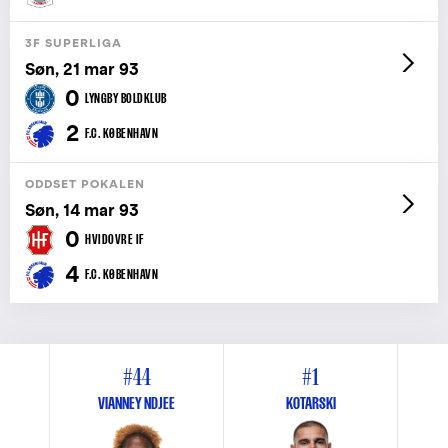
3F SUPERLIGA
Søn, 21 mar 93
0
LYNGBY BOLDKLUB
2
F.C. KØBENHAVN
ODDSET POKALEN
Søn, 14 mar 93
0
HVIDOVRE IF
4
F.C. KØBENHAVN
#44
#1
VIANNEY NDJEE
KOTARSKI