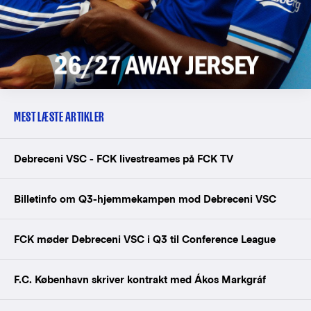
MEST LÆSTE ARTIKLER
Debreceni VSC - FCK livestreames på FCK TV
Billetinfo om Q3-hjemmekampen mod Debreceni VSC
FCK møder Debreceni VSC i Q3 til Conference League
F.C. København skriver kontrakt med Ákos Markgráf