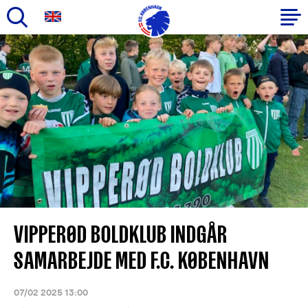
Gå
til
Primær
hovedindhold
navigation
VIPPERØD BOLDKLUB INDGÅR
SAMARBEJDE MED F.C. KØBENHAVN
07/02 2025 13:00