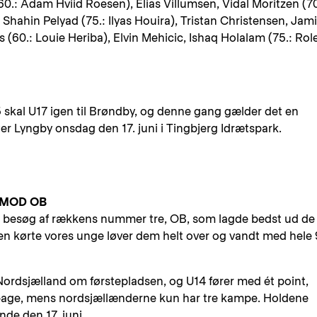
(60.: Adam Hviid Roesen), Elias Villumsen, Vidal Moritzen (70
 Shahin Pelyad (75.: Ilyas Houira), Tristan Christensen, Jami
 (60.: Louie Heriba), Elvin Mehicic, Ishaq Holalam (75.: Rol
.15 skal U17 igen til Brøndby, og denne gang gælder det en
nter Lyngby onsdag den 17. juni i Tingbjerg Idrætspark.
 MOD OB
 besøg af rækkens nummer tre, OB, som lagde bedst ud de
den kørte vores unge løver dem helt over og vandt med hele 
Nordsjælland om førstepladsen, og U14 fører med ét point,
lbage, mens nordsjællænderne kun har tre kampe. Holdene
nde den 17. juni.