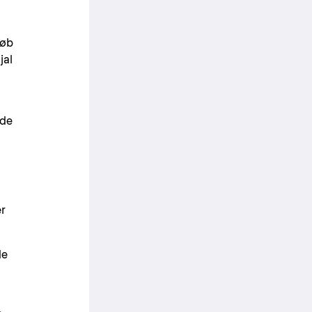
løb
jal
ede
er
de