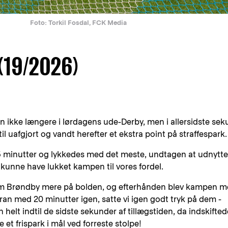
Foto: Torkil Fosdal, FCK Media
(19/2026)
 den ikke længere i lørdagens ude-Derby, men i allersidste se
il uafgjort og vandt herefter et ekstra point på straffespark.
 45 minutter og lykkedes med det meste, undtagen at udnytte
 kunne have lukket kampen til vores fordel.
om Brøndby mere på bolden, og efterhånden blev kampen m
ran med 20 minutter igen, satte vi igen godt tryk på dem -
elt indtil de sidste sekunder af tillægstiden, da indskifted
t frispark i mål ved forreste stolpe!