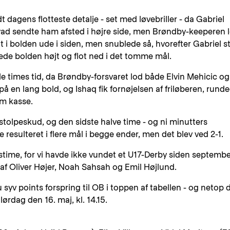
t dagens flotteste detalje - set med løvebriller - da Gabriel
yad sendte ham afsted i højre side, men Brøndby-keeperen 
fat i bolden ude i siden, men snublede så, hvorefter Gabriel st
de bolden højt og flot ned i det tomme mål.
ille times tid, da Brøndby-forsvaret lod både Elvin Mehicic og
å en lang bold, og Ishaq fik fornøjelsen af friløberen, rund
om kasse.
tolpeskud, og den sidste halve time - og ni minutters
 resulteret i flere mål i begge ender, men det blev ved 2-1.
stime, for vi havde ikke vundet et U17-Derby siden septemb
 af Oliver Højer, Noah Sahsah og Emil Højlund.
 syv points forspring til OB i toppen af tabellen - og netop 
rdag den 16. maj, kl. 14.15.