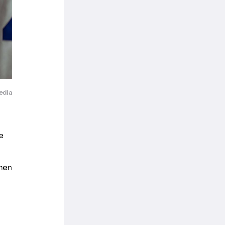
Media
e
 men