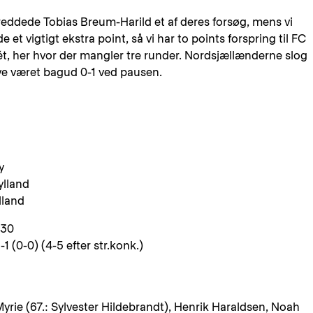
reddede Tobias Breum-Harild et af deres forsøg, mens vi
 et vigtigt ekstra point, så vi har to points forspring til FC
ét, her hvor der mangler tre runder. Nordsjællænderne slog
ve været bagud 0-1 ved pausen.
y
ylland
lland
.30
0-0) (4-5 efter str.konk.)
yrie (67.: Sylvester Hildebrandt), Henrik Haraldsen, Noah