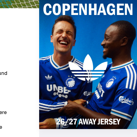
kund
ere
e