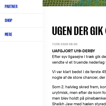
PARTNER
SHOP
UGEN DER GIK 
MERE
11/05 2026 08:00
UAFGJORT U19-DERBY
Efter syv ligasejre i træk gik
vendte vi et truende nederlag t
Vi var klart bedst i de første
nogle af de store chancer, der
Som 2. halvleg skred frem, k
urytmisk, men efter de kom fo
men blev holdt på pinebænken h
Sheikh Jaw med hælen styrede e