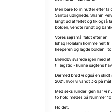
Men bare to minutter efter fald
Santos udlignede. Shahin Pel
langt ud af feltet og fik også 
bolden, vendte rundt og banke
Vores sejrsmål faldt efter en l
Ishaq Holalam komme helt fri p
keeperen og lagde bolden i t
Brøndby svarede igen med et s
tillægstid - kunne sagtens have
Dermed brød vi også en skidt 
2021, hvor vi vandt 3-2 på mål
Med seks runder igen har vi nu
to hold mødes på Nummer 10 lø
Holdet: