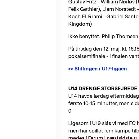
Gustav Fritz - William Nørløv 
Felix Gøthler), Liam Norstedt -
Koch El-Rrami - Gabriel Santos
Kingdom)
Ikke benyttet: Philip Thomsen
På tirsdag den 12. maj, kl. 16
pokalsemifinale - i finalen ve
>> Stillingen i U17-ligaen
U14 DRENGE STORSEJREDE
U14 havde lørdag eftermiddag
første 10-15 minutter, men si
0.
Ligesom i U19 slås vi med FC 
men har spillet fem kampe ti
mødes i Farum i næstsidste ru