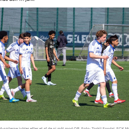
4-spilerne jubler efter et af de ni mål mod OB. Foto: Torkil Fosdal, FCK M