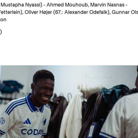
: Mustapha Nyassi) - Ahmed Mouhoub, Marvin Nasnas -
tterlein), Oliver Højer (67.: Alexander Odefalk), Gunnar Ol
son
)