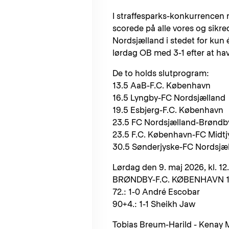
I straffesparks-konkurrencen 
scorede på alle vores og sikrede
Nordsjælland i stedet for kun 
lørdag OB med 3-1 efter at ha
De to holds slutprogram:
13.5 AaB-F.C. København
16.5 Lyngby-FC Nordsjælland
19.5 Esbjerg-F.C. København
23.5 FC Nordsjælland-Brøndb
23.5 F.C. København-FC Midtj
30.5 Sønderjyske-FC Nordsjæ
Lørdag den 9. maj 2026, kl. 12
BRØNDBY-F.C. KØBENHAVN 1-1 (
72.: 1-0 André Escobar
90+4.: 1-1 Sheikh Jaw
Tobias Breum-Harild - Kenay M