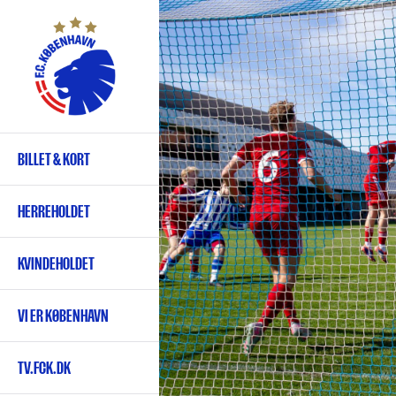
Gå
til
hovedindhold
BILLET & KORT
Primær
navigation
HERREHOLDET
KVINDEHOLDET
VI ER KØBENHAVN
TV.FCK.DK