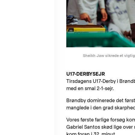
Sheikh Jaw sikrede et vigtigt
U17-DERBYSEJR
Tirsdagens U17-Derby i Brøndb
med en smal 2-1-sejr.
Brøndby dominerede det første
manglede i den grad skarphe
Vores første farlige forsøg kom
Gabriel Santos skød lige over
kom foran i 32. minut.