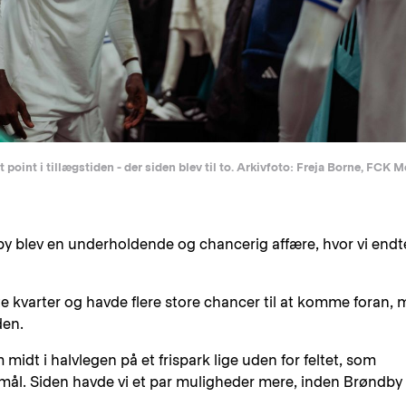
 point i tillægstiden - der siden blev til to. Arkivfoto: Freja Borne, FCK 
y blev en underholdende og chancerig affære, hvor vi endt
 kvarter og havde flere store chancer til at komme foran,
den.
 midt i halvlegen på et frispark lige uden for feltet, som
 mål. Siden havde vi et par muligheder mere, inden Brøndby