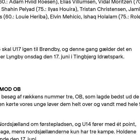
(60.: Adam Hviid Roesen), Elias Villumsen, Vidal Moritzen (70
 Shahin Pelyad (75.: Ilyas Houira), Tristan Christensen, Jami
 (60.: Louie Heriba), Elvin Mehicic, Ishaq Holalam (75.: Rol
.15 skal U17 igen til Brøndby, og denne gang gælder det en
nter Lyngby onsdag den 17. juni i Tingbjerg Idrætspark.
 MOD OB
 besøg af rækkens nummer tre, OB, som lagde bedst ud de
den kørte vores unge løver dem helt over og vandt med hele 
Nordsjælland om førstepladsen, og U14 fører med ét point,
lbage, mens nordsjællænderne kun har tre kampe. Holdene
nde den 17. juni.