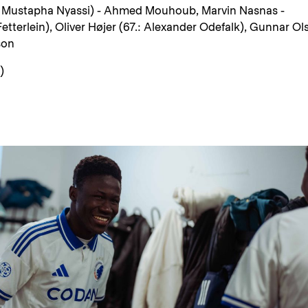
: Mustapha Nyassi) - Ahmed Mouhoub, Marvin Nasnas -
tterlein), Oliver Højer (67.: Alexander Odefalk), Gunnar Ol
son
)