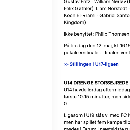
Gustav Fritz - William Nørløv 
Felix Gøthler), Liam Norstedt -
Koch El-Rrami - Gabriel Santos
Kingdom)
Ikke benyttet: Philip Thomsen
På tirsdag den 12. maj, kl. 16
pokalsemifinale - i finalen ve
>> Stillingen i U17-ligaen
U14 DRENGE STORSEJREDE
U14 havde lørdag eftermiddag
første 10-15 minutter, men si
0.
Ligesom i U19 slås vi med FC 
men har spillet fem kampe ti
mødes i Farum i næstsidste ru