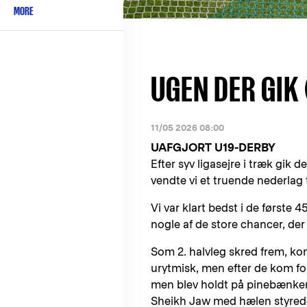
MORE
UGEN DER GIK 
11/05 2026 08:00
UAFGJORT U19-DERBY
Efter syv ligasejre i træk gik
vendte vi et truende nederlag t
Vi var klart bedst i de første
nogle af de store chancer, der
Som 2. halvleg skred frem, k
urytmisk, men efter de kom fo
men blev holdt på pinebænken h
Sheikh Jaw med hælen styrede e