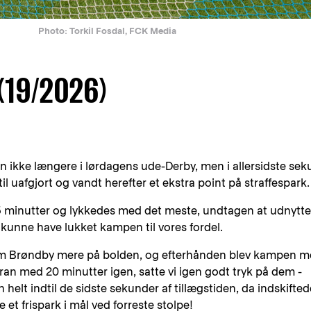
Photo: Torkil Fosdal, FCK Media
(19/2026)
 den ikke længere i lørdagens ude-Derby, men i allersidste se
il uafgjort og vandt herefter et ekstra point på straffespark.
 45 minutter og lykkedes med det meste, undtagen at udnytte
 kunne have lukket kampen til vores fordel.
om Brøndby mere på bolden, og efterhånden blev kampen m
ran med 20 minutter igen, satte vi igen godt tryk på dem -
elt indtil de sidste sekunder af tillægstiden, da indskifted
t frispark i mål ved forreste stolpe!