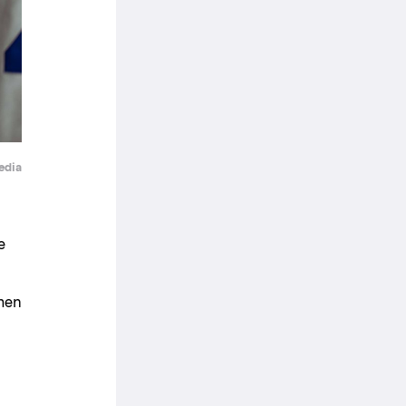
Media
e
 men