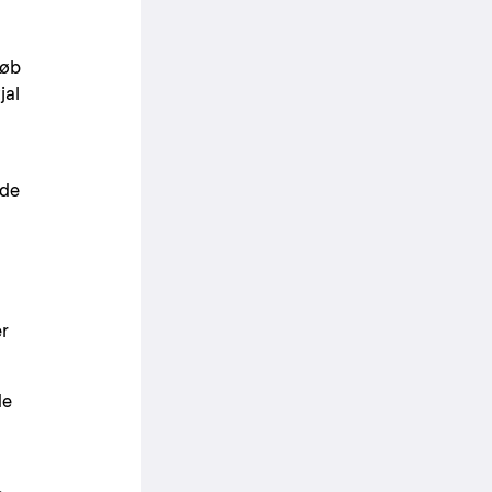
løb
jal
ede
er
de