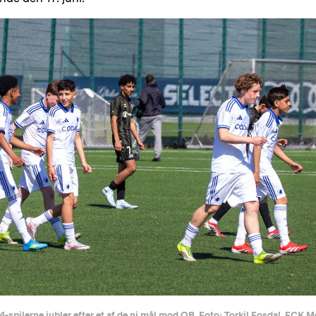
4-spilerne jubler efter et af de ni mål mod OB. Foto: Torkil Fosdal, FCK M