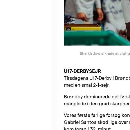
Sheikh Jaw sikrede et vigtigt
U17-DERBYSEJR
Tirsdagens U17-Derby i Brøndb
med en smal 2-1-sejr.
Brøndby dominerede det første
manglede i den grad skarphe
Vores første farlige forsøg kom
Gabriel Santos skød lige over
kom foran i 32. minut.