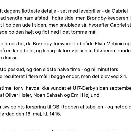
t dagens flotteste detalje - set med løvebriller - da Gabriel
yad sendte ham afsted i højre side, men Brøndby-keeperen 
fat i bolden ude i siden, men snublede så, hvorefter Gabriel st
de bolden højt og flot ned i det tomme mål.
ille times tid, da Brøndby-forsvaret lod både Elvin Mehicic og
å en lang bold, og Ishaq fik fornøjelsen af friløberen, rund
om kasse.
tolpeskud, og den sidste halve time - og ni minutters
 resulteret i flere mål i begge ender, men det blev ved 2-1.
stime, for vi havde ikke vundet et U17-Derby siden septemb
 af Oliver Højer, Noah Sahsah og Emil Højlund.
 syv points forspring til OB i toppen af tabellen - og netop 
rdag den 16. maj, kl. 14.15.