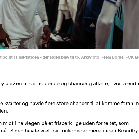
 point i tillægstiden - der siden blev til to. Arkivfoto: Freja Borne, FCK 
y blev en underholdende og chancerig affære, hvor vi endt
 kvarter og havde flere store chancer til at komme foran,
den.
 midt i halvlegen på et frispark lige uden for feltet, som
 mål. Siden havde vi et par muligheder mere, inden Brøndby