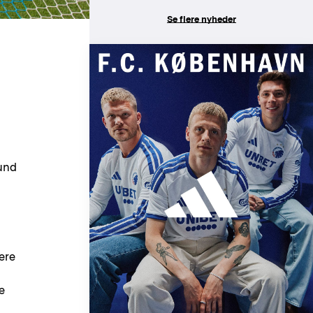
Se flere nyheder
kund
ere
e