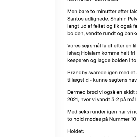
Men bare to minutter efter fald
Santos udlignede. Shahin Pel
langt ud af feltet og fik også 
bolden, vendte rundt og banke
Vores sejrsmål faldt efter en l
Ishaq Holalam komme helt fri p
keeperen og lagde bolden i t
Brøndby svarede igen med et s
tillægstid - kunne sagtens have
Dermed brød vi også en skidt 
2021, hvor vi vandt 3-2 på mål
Med seks runder igen har vi nu
to hold mødes på Nummer 10 lø
Holdet: