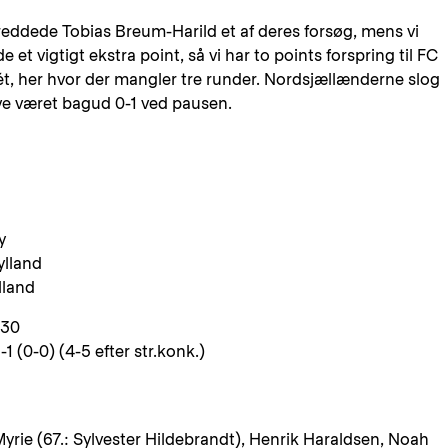
reddede Tobias Breum-Harild et af deres forsøg, mens vi
 et vigtigt ekstra point, så vi har to points forspring til FC
ét, her hvor der mangler tre runder. Nordsjællænderne slog
ve været bagud 0-1 ved pausen.
y
ylland
lland
.30
0-0) (4-5 efter str.konk.)
yrie (67.: Sylvester Hildebrandt), Henrik Haraldsen, Noah