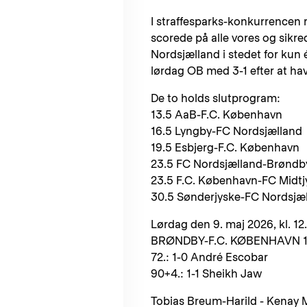
I straffesparks-konkurrencen 
scorede på alle vores og sikrede
Nordsjælland i stedet for kun 
lørdag OB med 3-1 efter at ha
De to holds slutprogram:
13.5 AaB-F.C. København
16.5 Lyngby-FC Nordsjælland
19.5 Esbjerg-F.C. København
23.5 FC Nordsjælland-Brøndb
23.5 F.C. København-FC Midtj
30.5 Sønderjyske-FC Nordsjæ
Lørdag den 9. maj 2026, kl. 12
BRØNDBY-F.C. KØBENHAVN 1-1 (
72.: 1-0 André Escobar
90+4.: 1-1 Sheikh Jaw
Tobias Breum-Harild - Kenay M