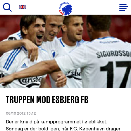
Gå
til
Primær
hovedindhold
navigation
TRUPPEN MOD ESBJERG FB
06/10 2012 13:12
Der er knald på kampprogrammet i øjeblikket.
Søndag er der bold igen, når F.C. København drager