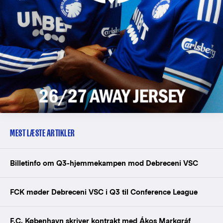
MEST LÆSTE ARTIKLER
Billetinfo om Q3-hjemmekampen mod Debreceni VSC
FCK møder Debreceni VSC i Q3 til Conference League
F.C. København skriver kontrakt med Ákos Markgráf