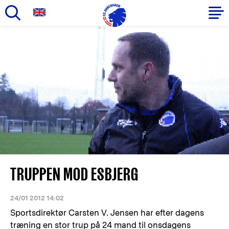
Gå
til
Primær
hovedindhold
navigation
TRUPPEN MOD ESBJERG
24/01 2012 14:02
Sportsdirektør Carsten V. Jensen har efter dagens
træning en stor trup på 24 mand til onsdagens