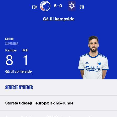
5-0
FCK
STJ
Gå til kampside
KODRO
SUPERLIGA
Kampe
Mål
8
1
Gå til spillerside
SENESTE NYHEDER
Største udesejr i europæisk Q3-runde