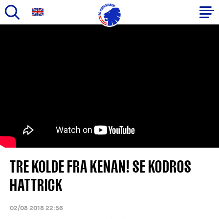
Gå
til
Primær
hovedindhold
navigation
TRE KOLDE FRA KENAN! SE KODROS
HATTRICK
02/08 2018 22:56