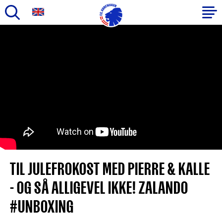
Gå
til
Primær
hovedindhold
navigation
TIL JULEFROKOST MED PIERRE & KALLE
- OG SÅ ALLIGEVEL IKKE! ZALANDO
#UNBOXING