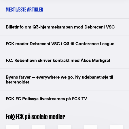
MEST LÆSTE ARTIKLER
Billetinfo om Q3-hjemmekampen mod Debreceni VSC
FCK møder Debreceni VSC i Q3 til Conference League
F.C. København skriver kontrakt med Ákos Markgráf
Byens farver — everywhere we go. Ny udebanetrøje til
herreholdet
FCK-FC Polissya livestreames på FCK TV
Følg FCK på sociale medier