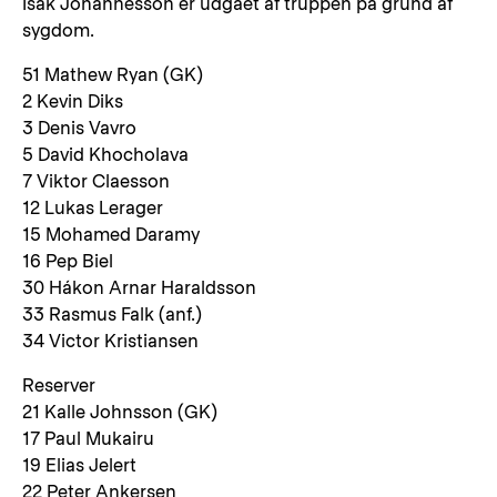
Isak Jóhannesson er udgået af truppen på grund af
sygdom.
51 Mathew Ryan (GK)
2 Kevin Diks
3 Denis Vavro
5 David Khocholava
7 Viktor Claesson
12 Lukas Lerager
15 Mohamed Daramy
16 Pep Biel
30 Hákon Arnar Haraldsson
33 Rasmus Falk (anf.)
34 Victor Kristiansen
Reserver
21 Kalle Johnsson (GK)
17 Paul Mukairu
19 Elias Jelert
22 Peter Ankersen