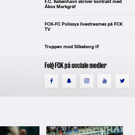
F.C. København skriver kontrakt med
Ákos Markgráf
FCK-FC Polissya livestreames på FCK
TV
Truppen mod Silkeborg IF
Følg FCK på sociale medier