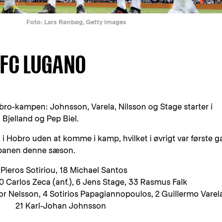
Foto: Lars Rønbøg, Getty Images
 FC LUGANO
obro-kampen: Johnsson, Varela, Nilsson og Stage starter i
 Bjelland og Pep Biel.
 i Hobro uden at komme i kamp, hvilket i øvrigt var første 
 banen denne sæson.
 Pieros Sotiriou, 18 Michael Santos
10 Carlos Zeca (anf.), 6 Jens Stage, 33 Rasmus Falk
or Nelsson, 4 Sotirios Papagiannopoulos, 2 Guillermo Varel
21 Karl-Johan Johnsson