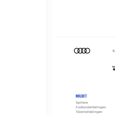
HOLDET
Footer-
Spillere
Fodboldafdelingen
menu
Talentafdelingen