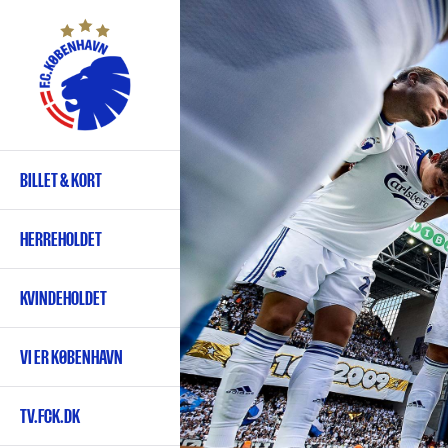
Gå
til
hovedindhold
BILLET & KORT
Primær
navigation
HERREHOLDET
KVINDEHOLDET
VI ER KØBENHAVN
TV.FCK.DK