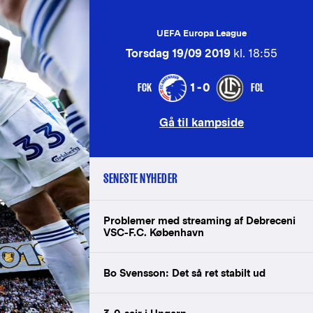
UEFA Europa League
Torsdag 19/09 2019
kl. 18:55
FCK
FCL
1-0
Gå til kampside
SENESTE NYHEDER
Problemer med streaming af Debreceni
VSC-F.C. København
Bo Svensson: Det så ret stabilt ud