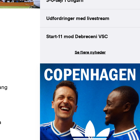
3-0-sejr i Ungarn
Udfordringer med livestream
Start-11 mod Debreceni VSC
Se flere nyheder
gang
a