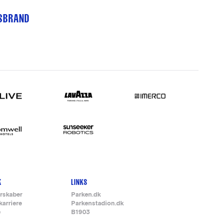
TSBRAND
K
LINKS
rskaber
Parken.dk
karriere
Parkenstadion.dk
e
B1903