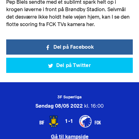
Pep Biels sendte med et sublimt spark helt op i
krogen løverne i front på Brøndby Stadion. Selvmål
det desværre ikke holdt hele vejen hjem, kan I se den
flotte scoring fra FCK TVs kamera her.
Del på Facebook
Del på Twitter
3F Superliga
Søndag 08/05 2022
kl. 16:00
1-1
BIF
FCK
Gå til kampside