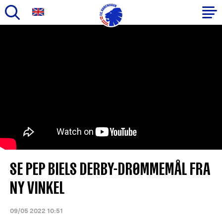
Gå
til
Primær
hovedindhold
navigation
SE PEP BIELS DERBY-DRØMMEMÅL FRA
NY VINKEL
09/05 2022 10:51