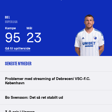
BIEL
SUPERLIGA
Kampe
Mål
95
23
Gå til spillerside
SENESTE NYHEDER
Problemer med streaming af Debreceni VSC-F.C.
København
Bo Svensson: Det så ret stabilt ud
3-0-sejr i Ungarn