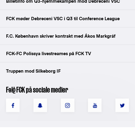
Billetinfo om Q3-hjemmekampen mod Debreceni VSC
FCK møder Debreceni VSC i Q3 til Conference League
F.C. København skriver kontrakt med Ákos Markgráf
FCK-FC Polissya livestreames på FCK TV
Truppen mod Silkeborg IF
Følg FCK på sociale medier