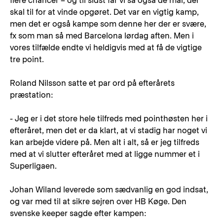
flere chancer – og til sidst får vi så også de mål, der
skal til for at vinde opgøret. Det var en vigtig kamp,
men det er også kampe som denne her der er svære,
fx som man så med Barcelona lørdag aften. Men i
vores tilfælde endte vi heldigvis med at få de vigtige
tre point.
Roland Nilsson satte et par ord på efterårets
præstation:
- Jeg er i det store hele tilfreds med pointhøsten her i
efteråret, men det er da klart, at vi stadig har noget vi
kan arbejde videre på. Men alt i alt, så er jeg tilfreds
med at vi slutter efteråret med at ligge nummer et i
Superligaen.
Johan Wiland leverede som sædvanlig en god indsat,
og var med til at sikre sejren over HB Køge. Den
svenske keeper sagde efter kampen: