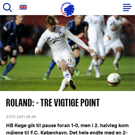
Gå
til
Primær
hovedindhold
navigation
ROLAND: - TRE VIGTIGE POINT
27/11 2011 18:45
HB Køge gik til pause foran 1-0, men i 2. halvleg kom
målene til F.C. København. Det hele endte med en 2-