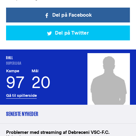
Del på Facebook
Del på Twitter
RØLL
SUPERLIGA
Kampe
Mål
97
20
Gå til spillerside
SENESTE NYHEDER
Problemer med streaming af Debreceni VSC-F.C.