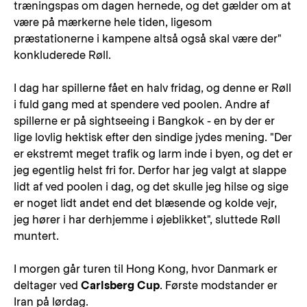
træningspas om dagen hernede, og det gælder om at
være på mærkerne hele tiden, ligesom
præstationerne i kampene altså også skal være der"
konkluderede Røll.
I dag har spillerne fået en halv fridag, og denne er Røll
i fuld gang med at spendere ved poolen. Andre af
spillerne er på sightseeing i Bangkok - en by der er
lige lovlig hektisk efter den sindige jydes mening. "Der
er ekstremt meget trafik og larm inde i byen, og det er
jeg egentlig helst fri for. Derfor har jeg valgt at slappe
lidt af ved poolen i dag, og det skulle jeg hilse og sige
er noget lidt andet end det blæsende og kolde vejr,
jeg hører i har derhjemme i øjeblikket", sluttede Røll
muntert.
I morgen går turen til Hong Kong, hvor Danmark er
deltager ved
Carlsberg Cup
. Første modstander er
Iran på lørdag.