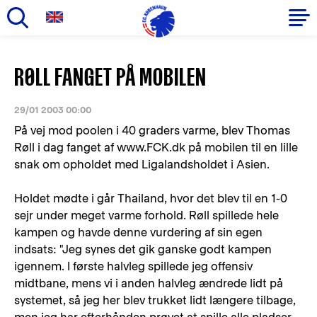
Gå
til
Primær
RØLL FANGET PÅ MOBILEN
hovedindhold
navigation
29/01 2003 00:00
På vej mod poolen i 40 graders varme, blev Thomas
Røll i dag fanget af www.FCK.dk på mobilen til en lille
snak om opholdet med Ligalandsholdet i Asien.
Holdet mødte i går Thailand, hvor det blev til en 1-0
sejr under meget varme forhold. Røll spillede hele
kampen og havde denne vurdering af sin egen
indsats: "Jeg synes det gik ganske godt kampen
igennem. I første halvleg spillede jeg offensiv
midtbane, mens vi i anden halvleg ændrede lidt på
systemet, så jeg her blev trukket lidt længere tilbage,