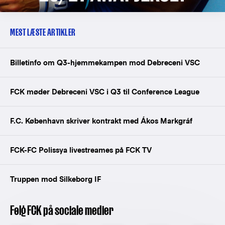
MEST LÆSTE ARTIKLER
Billetinfo om Q3-hjemmekampen mod Debreceni VSC
FCK møder Debreceni VSC i Q3 til Conference League
F.C. København skriver kontrakt med Ákos Markgráf
FCK-FC Polissya livestreames på FCK TV
Truppen mod Silkeborg IF
Følg FCK på sociale medier