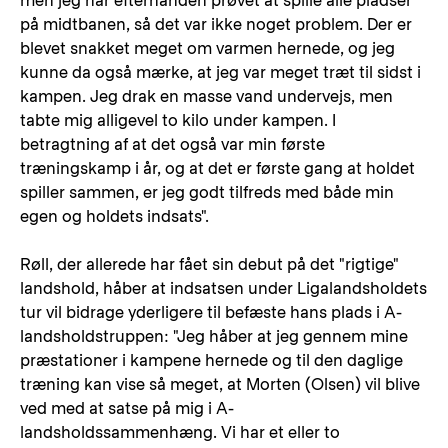
men jeg har efterhånden prøvet at spille alle pladser
på midtbanen, så det var ikke noget problem. Der er
blevet snakket meget om varmen hernede, og jeg
kunne da også mærke, at jeg var meget træt til sidst i
kampen. Jeg drak en masse vand undervejs, men
tabte mig alligevel to kilo under kampen. I
betragtning af at det også var min første
træningskamp i år, og at det er første gang at holdet
spiller sammen, er jeg godt tilfreds med både min
egen og holdets indsats".
Røll, der allerede har fået sin debut på det "rigtige"
landshold, håber at indsatsen under Ligalandsholdets
tur vil bidrage yderligere til befæste hans plads i A-
landsholdstruppen: "Jeg håber at jeg gennem mine
præstationer i kampene hernede og til den daglige
træning kan vise så meget, at Morten (Olsen) vil blive
ved med at satse på mig i A-
landsholdssammenhæng. Vi har et eller to