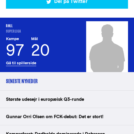
Del på Twitter
RØLL
SUPERLIGA
Kampe
Mål
97
20
Gå til spillerside
SENESTE NYHEDER
Største udesejr i europæisk Q3-runde
Gunnar Orri Olsen om FCK-debut: Det er stort!
Kampreferat: Dødbolde dominerede i Debrecen