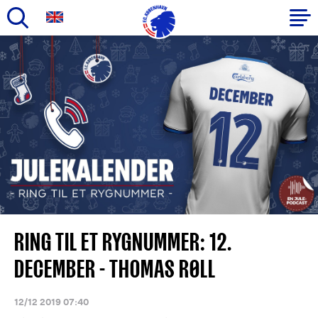
Gå
til
Primær
hovedindhold
navigation
RING TIL ET RYGNUMMER: 12.
DECEMBER - THOMAS RØLL
12/12 2019 07:40