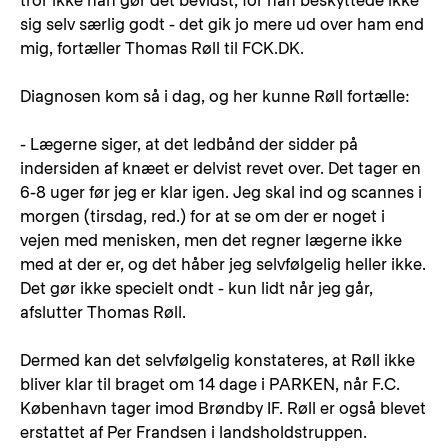
tror ikke han gør det bevidst, for han beskyttede ikke
sig selv særlig godt - det gik jo mere ud over ham end
mig, fortæller Thomas Røll til FCK.DK.
Diagnosen kom så i dag, og her kunne Røll fortælle:
- Lægerne siger, at det ledbånd der sidder på
indersiden af knæet er delvist revet over. Det tager en
6-8 uger før jeg er klar igen. Jeg skal ind og scannes i
morgen (tirsdag, red.) for at se om der er noget i
vejen med menisken, men det regner lægerne ikke
med at der er, og det håber jeg selvfølgelig heller ikke.
Det gør ikke specielt ondt - kun lidt når jeg går,
afslutter Thomas Røll.
Dermed kan det selvfølgelig konstateres, at Røll ikke
bliver klar til braget om 14 dage i PARKEN, når F.C.
København tager imod Brøndby IF. Røll er også blevet
erstattet af Per Frandsen i landsholdstruppen.