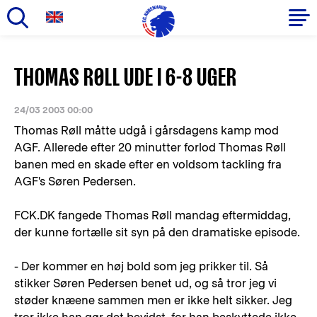
Gå
til
Primær
THOMAS RØLL UDE I 6-8 UGER
hovedindhold
navigation
24/03 2003 00:00
Thomas Røll måtte udgå i gårsdagens kamp mod
AGF. Allerede efter 20 minutter forlod Thomas Røll
banen med en skade efter en voldsom tackling fra
AGF's Søren Pedersen.
FCK.DK fangede Thomas Røll mandag eftermiddag,
der kunne fortælle sit syn på den dramatiske episode.
- Der kommer en høj bold som jeg prikker til. Så
stikker Søren Pedersen benet ud, og så tror jeg vi
støder knæene sammen men er ikke helt sikker. Jeg