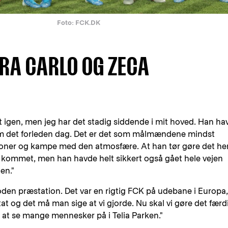
Foto: FCK.DK
RA CARLO OG ZECA
et igen, men jeg har det stadig siddende i mit hoved. Han ha
om det forleden dag. Det er det som målmændene mindst
tioner og kampe med den atmosfære. At han tør gøre det he
er kommet, men han havde helt sikkert også gået hele vejen
en."
en præstation. Det var en rigtig FCK på udebane i Europa,
at og det må man sige at vi gjorde. Nu skal vi gøre det færdi
l at se mange mennesker på i Telia Parken."