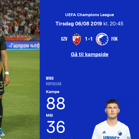
UEFA Champions League
Tirsdag 06/08 2019
kl. 20:45
CZV
FCK
1-1
Gå til kampside
WIND
SUPERLIGA
Kampe
88
Mål
36