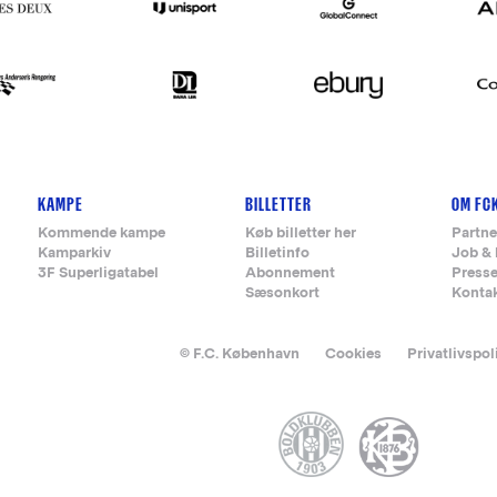
KAMPE
BILLETTER
OM FC
Kommende kampe
Køb billetter her
Partne
Kamparkiv
Billetinfo
Job & 
3F Superligatabel
Abonnement
Press
Sæsonkort
Konta
© F.C. København
Cookies
Privatlivspol