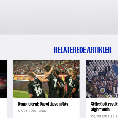
RELATEREDE ARTIKLER
Kampreferat: One of these nights
Ståle: Godt result
afgjort endnu
07/08 2019 12:50
06/08 2019 23:2