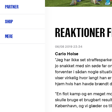
PARTNER
SHOP
REAKTIONER F
MERE
06/08 2019 23:34
Carlo Holse
"Jeg har ikke set straffespark
jo snakket med sin søde far 
forventer i sådan nogle situa
viser virkelig hvor langt han 
hjem hvis han havde brændt d
"En flot kamp og en meget mod
skulle bruge et brugbart result
København, og vi glæder os ti