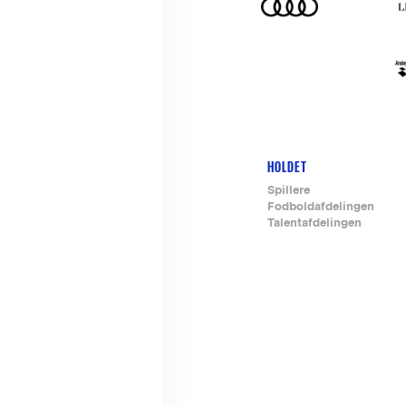
HOLDET
Footer-
Spillere
Fodboldafdelingen
menu
Talentafdelingen