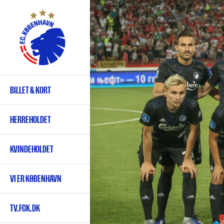
Gå
til
hovedindhold
BILLET & KORT
Primær
navigation
HERREHOLDET
KVINDEHOLDET
VI ER KØBENHAVN
TV.FCK.DK