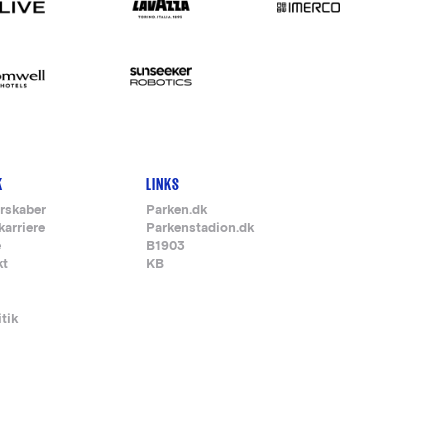
K
LINKS
rskaber
Parken.dk
karriere
Parkenstadion.dk
e
B1903
kt
KB
itik