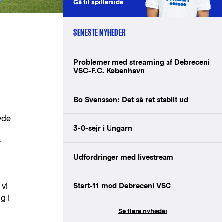
Gå til spillerside
SENESTE NYHEDER
Problemer med streaming af Debreceni
VSC-F.C. København
Bo Svensson: Det så ret stabilt ud
vde
3-0-sejr i Ungarn
r
Udfordringer med livestream
 vi
Start-11 mod Debreceni VSC
g i
Se flere nyheder