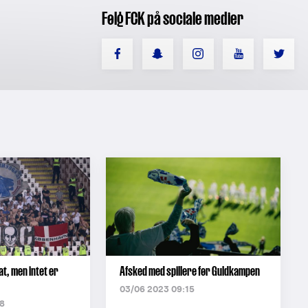
Følg FCK på sociale medier
at, men intet er
Afsked med spillere før Guldkampen
03/06 2023 09:15
8