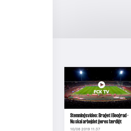
Stemningsvideo: Braget i Beograd -
Nu skal arbejdet gøres færdigt
10/08 2019 11:37