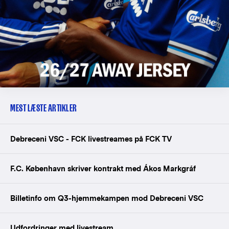
MEST LÆSTE ARTIKLER
Debreceni VSC - FCK livestreames på FCK TV
F.C. København skriver kontrakt med Ákos Markgráf
Billetinfo om Q3-hjemmekampen mod Debreceni VSC
Udfordringer med livestream