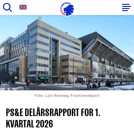
Gå
til
Primær
hovedindhold
navigation
Foto: Lars Rønbøg, FrontzoneSport
PS&E DELÅRSRAPPORT FOR 1.
KVARTAL 2026