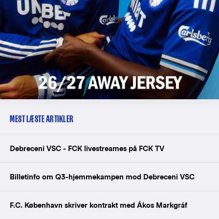
MEST LÆSTE ARTIKLER
Debreceni VSC - FCK livestreames på FCK TV
Billetinfo om Q3-hjemmekampen mod Debreceni VSC
F.C. København skriver kontrakt med Ákos Markgráf