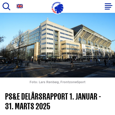
Gå
til
Primær
hovedindhold
navigation
Foto: Lars Rønbøg, FrontzoneSport
PS&E DELÅRSRAPPORT 1. JANUAR -
31. MARTS 2025