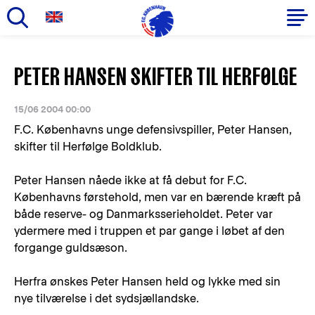
Gå
til
Primær
PETER HANSEN SKIFTER TIL HERFØLGE
hovedindhold
navigation
15/06 2004 00:00
F.C. Københavns unge defensivspiller, Peter Hansen,
skifter til Herfølge Boldklub.
Peter Hansen nåede ikke at få debut for F.C.
Københavns førstehold, men var en bærende kræft på
både reserve- og Danmarksserieholdet. Peter var
ydermere med i truppen et par gange i løbet af den
forgange guldsæson.
Herfra ønskes Peter Hansen held og lykke med sin
nye tilværelse i det sydsjællandske.