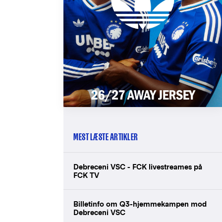
MEST LÆSTE ARTIKLER
Debreceni VSC - FCK livestreames på
FCK TV
Billetinfo om Q3-hjemmekampen mod
Debreceni VSC