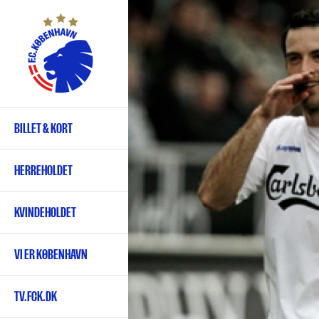
Gå
til
hovedindhold
BILLET & KORT
Primær
navigation
HERREHOLDET
KVINDEHOLDET
VI ER KØBENHAVN
TV.FCK.DK