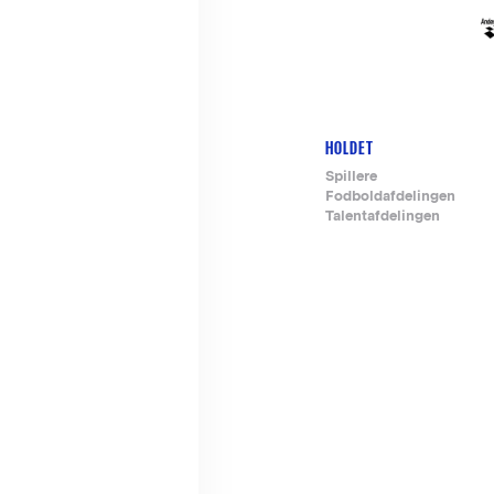
HOLDET
Footer-
Spillere
Fodboldafdelingen
menu
Talentafdelingen