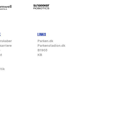
K
LINKS
rskaber
Parken.dk
karriere
Parkenstadion.dk
e
B1903
kt
KB
itik