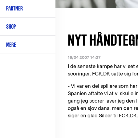
PARTNER
SHOP
NYT HÅNDTEG
MERE
16/04 2007 14:27
I de seneste kampe har vi set
scoringer. FCK.DK satte sig fo
- Vi var en del spillere som ha
Spanien aftalte vi at vi skulle 
gang jeg scorer laver jeg den 
også en sjov dans, men den reg
siger en glad Silber til FCK.DK.