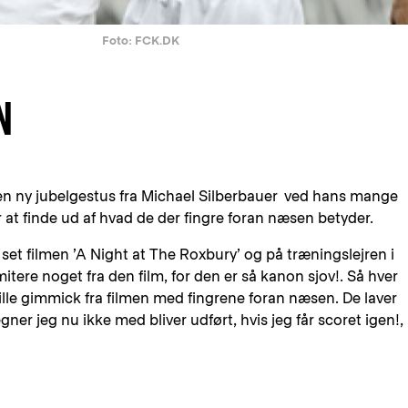
Foto: FCK.DK
N
 en ny jubelgestus fra Michael Silberbauer ved hans mange
r at finde ud af hvad de der fingre foran næsen betyder.
r set filmen ’A Night at The Roxbury’ og på træningslejren i
imitere noget fra den film, for den er så kanon sjov!. Så hver
lille gimmick fra filmen med fingrene foran næsen. De laver
ner jeg nu ikke med bliver udført, hvis jeg får scoret igen!,