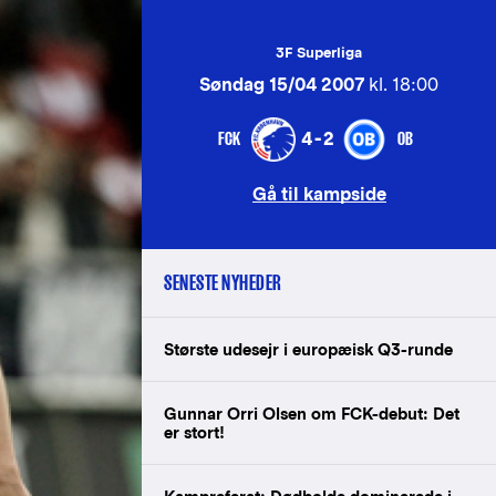
3F Superliga
Søndag 15/04 2007
kl. 18:00
FCK
OB
4-2
Gå til kampside
SENESTE NYHEDER
Største udesejr i europæisk Q3-runde
Gunnar Orri Olsen om FCK-debut: Det
er stort!