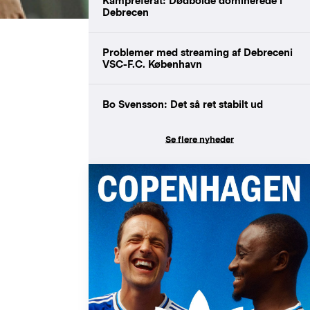
Kampreferat: Dødbolde dominerede i
Debrecen
Problemer med streaming af Debreceni
VSC-F.C. København
Bo Svensson: Det så ret stabilt ud
Se flere nyheder