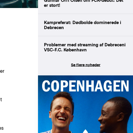
Gunnar Orri Olsen om FCK-debut: Det
er stort!
Kampreferat: Dødbolde dominerede i
Debrecen
Problemer med streaming af Debreceni
VSC-F.C. København
Se flere nyheder
er
t
es