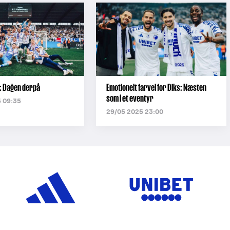
n: Dagen derpå
Emotionelt farvel for Diks: Næsten
som i et eventyr
 09:35
29/05 2025 23:00