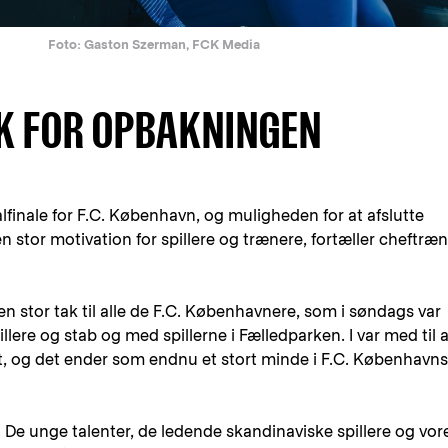
Foto: Gaston Szerman, FCK Media
K FOR OPBAKNINGEN
finale for F.C. København, og muligheden for at afslutte
stor motivation for spillere og trænere, fortæller cheftræn
en stor tak til alle de F.C. Københavnere, som i søndags var
illere og stab og med spillerne i Fælledparken. I var med til a
, og det ender som endnu et stort minde i F.C. Københavns
. De unge talenter, de ledende skandinaviske spillere og vor