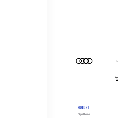
HOLDET
Footer-
Spillere