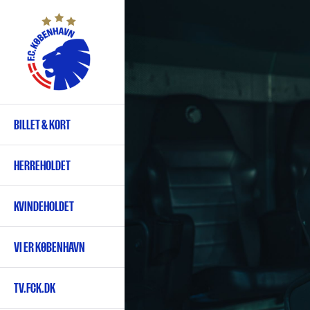
Gå
til
hovedindhold
BILLET & KORT
Primær
navigation
HERREHOLDET
KVINDEHOLDET
VI ER KØBENHAVN
TV.FCK.DK