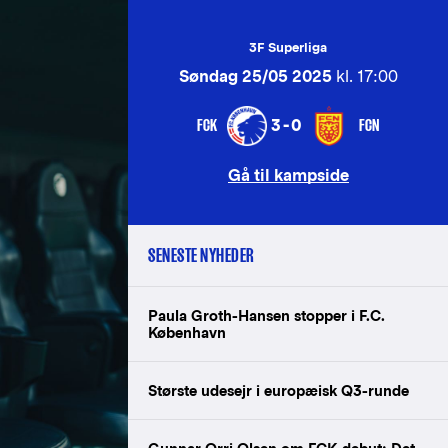
3F Superliga
Søndag 25/05 2025
kl. 17:00
FCK
FCN
3-0
Gå til kampside
SENESTE NYHEDER
Paula Groth-Hansen stopper i F.C.
København
Største udesejr i europæisk Q3-runde