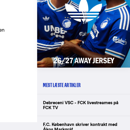
nen
MEST LÆSTE ARTIKLER
Debreceni VSC - FCK livestreames på
FCK TV
F.C. København skriver kontrakt med
Ákos Markgráf