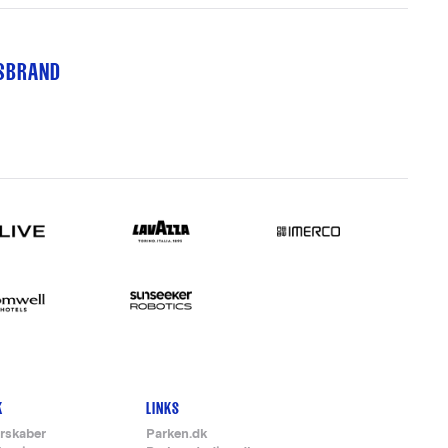
TSBRAND
K
LINKS
rskaber
Parken.dk