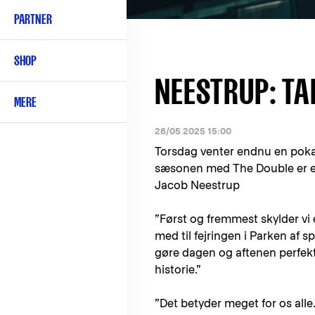
PARTNER
SHOP
NEESTRUP: TA
MERE
28/05 2025 15:00
Torsdag venter endnu en pokal
sæsonen med The Double er en 
Jacob Neestrup
”Først og fremmest skylder vi 
med til fejringen i Parken af sp
gøre dagen og aftenen perfekt
historie.”
”Det betyder meget for os alle