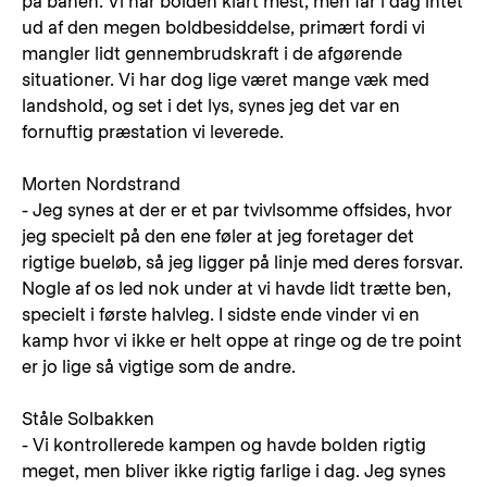
på banen. Vi har bolden klart mest, men får i dag intet
ud af den megen boldbesiddelse, primært fordi vi
mangler lidt gennembrudskraft i de afgørende
situationer. Vi har dog lige været mange væk med
landshold, og set i det lys, synes jeg det var en
fornuftig præstation vi leverede.
Morten Nordstrand
- Jeg synes at der er et par tvivlsomme offsides, hvor
jeg specielt på den ene føler at jeg foretager det
rigtige bueløb, så jeg ligger på linje med deres forsvar.
Nogle af os led nok under at vi havde lidt trætte ben,
specielt i første halvleg. I sidste ende vinder vi en
kamp hvor vi ikke er helt oppe at ringe og de tre point
er jo lige så vigtige som de andre.
Ståle Solbakken
- Vi kontrollerede kampen og havde bolden rigtig
meget, men bliver ikke rigtig farlige i dag. Jeg synes