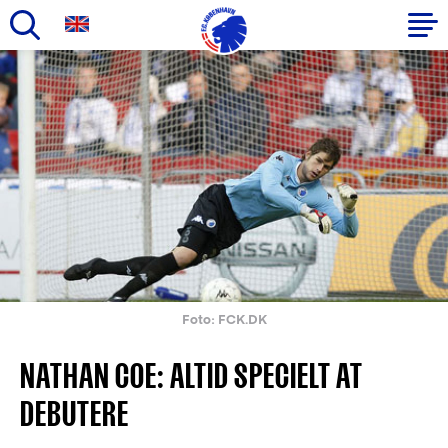
Gå
til
Primær
hovedindhold
navigation
Foto: FCK.DK
NATHAN COE: ALTID SPECIELT AT
DEBUTERE