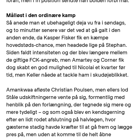
foran, men i fri position sendte han bolden forbi mål.
Målløst i den ordinære kamp
Så anede man et ubehageligt deja vu fra i søndags,
og to minutter senere var det ved at gå galt i den
anden ende, da Kasper Fisker fik en kæmpe
hovedstøds-chance, men headede lige på Stephan.
Siden faldt intensiteten og der blev længere mellem
de giftige FCK-angreb, men Amartey og Corner fik
dog skabt en god mulighed til Nicolai et kvarter før
tid, men Keller nåede at tackle ham i skudøjeblikket.
Amankwaa afløste Christian Poulsen, men ellers lod
Ståle udskiftningerne vente på sig, formentlig med
henblik på den forlængning, der tegnede sig mere og
mere tydeligt – og som også blev en kendsgerning
efter en lidt rodet afslutning på halvlegen, hvor
gæsterne stadig havde kræfter til at gå frem og lægge
pres på, men uden at komme til de helt åbne