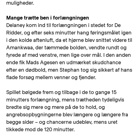
muligheder.
Mange trætte ben i forlængningen
Delaney kom ind til forlængningen i stedet for De
Ridder, og efter seks minutter hang føringsmålet igen
i den kolde aftenluft, da et hjørne blev snittet videre til
Amankwaa, der tæmmede bolden, vendte rundt og
fyrede af med venstre, men lige over mål. I den anden
ende fik Mads Agesen en udmærket skudchance
efter en dødbold, men Stephan tog sig sikkert af hans
flade forsøg mellem venner og fjender.
Spillet bølgede frem og tilbage i de to gange 15
minutters forlængning, mens trætheden tydeligvis
bredte sig mere og mere på de to hold, og
angrebsopbygningerne blev længere og længere fra
begge sider – og chancerne udeblev, mens uret
tikkede mod de 120 minutter.