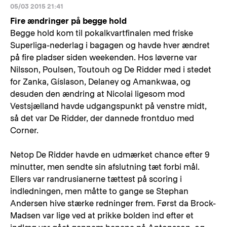
05/03 2015 21:41
Fire ændringer på begge hold
Begge hold kom til pokalkvartfinalen med friske
Superliga-nederlag i bagagen og havde hver ændret
på fire pladser siden weekenden. Hos løverne var
Nilsson, Poulsen, Toutouh og De Ridder med i stedet
for Zanka, Gíslason, Delaney og Amankwaa, og
desuden den ændring at Nicolai ligesom mod
Vestsjælland havde udgangspunkt på venstre midt,
så det var De Ridder, der dannede frontduo med
Corner.
Netop De Ridder havde en udmærket chance efter 9
minutter, men sendte sin afslutning tæt forbi mål.
Ellers var randrusianerne tættest på scoring i
indledningen, men måtte to gange se Stephan
Andersen hive stærke redninger frem. Først da Brock-
Madsen var lige ved at prikke bolden ind efter et