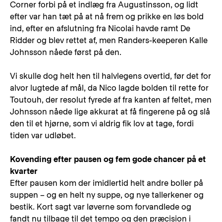
Corner forbi på et indlæg fra Augustinsson, og lidt
efter var han tæt på at nå frem og prikke en løs bold
ind, efter en afslutning fra Nicolai havde ramt De
Ridder og blev rettet af, men Randers-keeperen Kalle
Johnsson nåede først på den.
Vi skulle dog helt hen til halvlegens overtid, før det for
alvor lugtede af mål, da Nico lagde bolden til rette for
Toutouh, der resolut fyrede af fra kanten af feltet, men
Johnsson nåede lige akkurat at få fingerene på og slå
den til et hjørne, som vi aldrig fik lov at tage, fordi
tiden var udløbet.
Kovending efter pausen og fem gode chancer på et
kvarter
Efter pausen kom der imidlertid helt andre boller på
suppen – og en helt ny suppe, og nye tallerkener og
bestik. Kort sagt var løverne som forvandlede og
fandt nu tilbage til det tempo og den præcision i