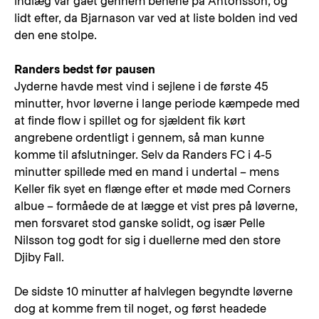
indlæg var gået gennem benene på Antonsson, og
lidt efter, da Bjarnason var ved at liste bolden ind ved
den ene stolpe.
Randers bedst før pausen
Jyderne havde mest vind i sejlene i de første 45
minutter, hvor løverne i lange periode kæmpede med
at finde flow i spillet og for sjældent fik kørt
angrebene ordentligt i gennem, så man kunne
komme til afslutninger. Selv da Randers FC i 4-5
minutter spillede med en mand i undertal – mens
Keller fik syet en flænge efter et møde med Corners
albue – formåede de at lægge et vist pres på løverne,
men forsvaret stod ganske solidt, og især Pelle
Nilsson tog godt for sig i duellerne med den store
Djiby Fall.
De sidste 10 minutter af halvlegen begyndte løverne
dog at komme frem til noget, og først headede