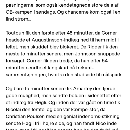
pasningerne, som også kendetegnede store dele af
OB-kampen i søndags. Og chancerne kom også i en
lind strøm…
Toutouh fik den første efter 48 minutter, da Corner
headede et Augustinsson-indlæg ned til ham midt i
feltet, men skuddet blev blokeret. De Ridder fik den
næste to minutter senere, men Johnsson snuppede
forsøget. Corner fik den tredje, da han efter 54
minutter sendte et langskud på trekant-
sammenføjningen, hvorfra den studsede til målspark.
Og bare to minutter senere fik Amartey den fjerde
gode mulighed, men sendte bolden i sidenettet efter
et indlæg fra Høgli. Og inden der var gået en time fik
Nicolai den femte, og den var kæmpe-stor, da
Christian Poulsen med en genial indenoms-stikning
sendte Høgli fri i højre side, og han fandt Nico inde