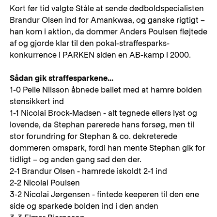
Kort før tid valgte Ståle at sende dødboldspecialisten
Brandur Olsen ind for Amankwaa, og ganske rigtigt –
han kom i aktion, da dommer Anders Poulsen fløjtede
af og gjorde klar til den pokal-straffesparks-
konkurrence i PARKEN siden en AB-kamp i 2000.
Sådan gik straffesparkene...
1-0 Pelle Nilsson åbnede ballet med at hamre bolden
stensikkert ind
1-1 Nicolai Brock-Madsen - alt tegnede ellers lyst og
lovende, da Stephan parerede hans forsøg, men til
stor forundring for Stephan & co. dekreterede
dommeren omspark, fordi han mente Stephan gik for
tidligt – og anden gang sad den der.
2-1 Brandur Olsen - hamrede iskoldt 2-1 ind
2-2 Nicolai Poulsen
3-2 Nicolai Jørgensen - fintede keeperen til den ene
side og sparkede bolden ind i den anden