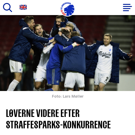
Gå
til
Primær
hovedindhold
navigation
Foto: Lars Møller
LØVERNE VIDERE EFTER
STRAFFESPARKS-KONKURRENCE