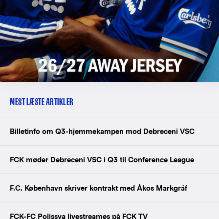
MEST LÆSTE ARTIKLER
Billetinfo om Q3-hjemmekampen mod Debreceni VSC
FCK møder Debreceni VSC i Q3 til Conference League
F.C. København skriver kontrakt med Ákos Markgráf
FCK-FC Polissya livestreames på FCK TV