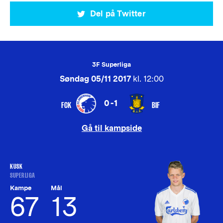
Del på Twitter
3F Superliga
Søndag 05/11 2017
kl. 12:00
0-1
FCK
BIF
Gå til kampside
KUSK
SUPERLIGA
Kampe
Mål
67
13