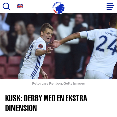
Gå
til
Primær
hovedindhold
navigation
Foto: Lars Rønbøg, Getty Images
KUSK: DERBY MED EN EKSTRA
DIMENSION