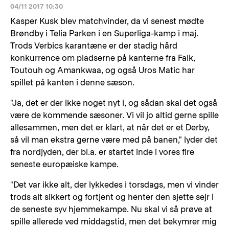
04/11 2017 10:30
Kasper Kusk blev matchvinder, da vi senest mødte
Brøndby i Telia Parken i en Superliga-kamp i maj.
Trods Verbics karantæne er der stadig hård
konkurrence om pladserne på kanterne fra Falk,
Toutouh og Amankwaa, og også Uros Matic har
spillet på kanten i denne sæson.
"Ja, det er der ikke noget nyt i, og sådan skal det også
være de kommende sæsoner. Vi vil jo altid gerne spille
allesammen, men det er klart, at når det er et Derby,
så vil man ekstra gerne være med på banen," lyder det
fra nordjyden, der bl.a. er startet inde i vores fire
seneste europæiske kampe.
"Det var ikke alt, der lykkedes i torsdags, men vi vinder
trods alt sikkert og fortjent og henter den sjette sejr i
de seneste syv hjemmekampe. Nu skal vi så prøve at
spille allerede ved middagstid, men det bekymrer mig