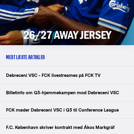
MEST LÆSTE ARTIKLER
Debreceni VSC - FCK livestreames på FCK TV
Billetinfo om Q3-hjemmekampen mod Debreceni VSC
FCK møder Debreceni VSC i Q3 til Conference League
F.C. København skriver kontrakt med Ákos Markgráf