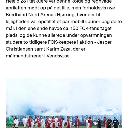
Hele 5.281 tilskuere var denne kolde og regnvåde
aprilaften mødt op på det lille, men forholdsvis nye
Bredbånd Nord Arena i Hjørring, hvor der til
lejligheden var opstillet et par mobiltribuner bag de to
mål. I den ene ende havde ca. 150 FCK-fans taget
plads, og de kunne allerede under opvarmningen
studere to tidligere FCK-keepere i aktion - Jesper
Christiansen samt Karim Zaza, der er
målmandstræner i Vendsyssel.