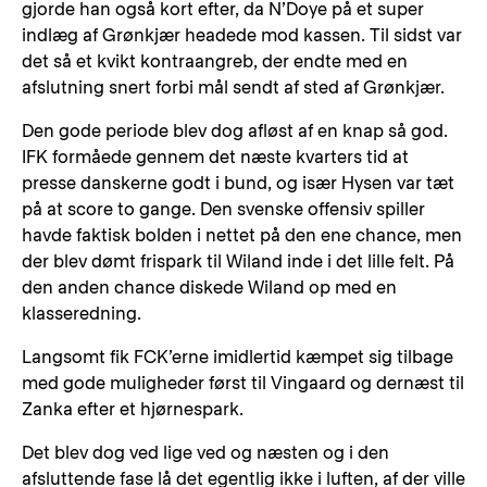
gjorde han også kort efter, da N’Doye på et super
indlæg af Grønkjær headede mod kassen. Til sidst var
det så et kvikt kontraangreb, der endte med en
afslutning snert forbi mål sendt af sted af Grønkjær.
Den gode periode blev dog afløst af en knap så god.
IFK formåede gennem det næste kvarters tid at
presse danskerne godt i bund, og især Hysen var tæt
på at score to gange. Den svenske offensiv spiller
havde faktisk bolden i nettet på den ene chance, men
der blev dømt frispark til Wiland inde i det lille felt. På
den anden chance diskede Wiland op med en
klasseredning.
Langsomt fik FCK’erne imidlertid kæmpet sig tilbage
med gode muligheder først til Vingaard og dernæst til
Zanka efter et hjørnespark.
Det blev dog ved lige ved og næsten og i den
afsluttende fase lå det egentlig ikke i luften, af der ville