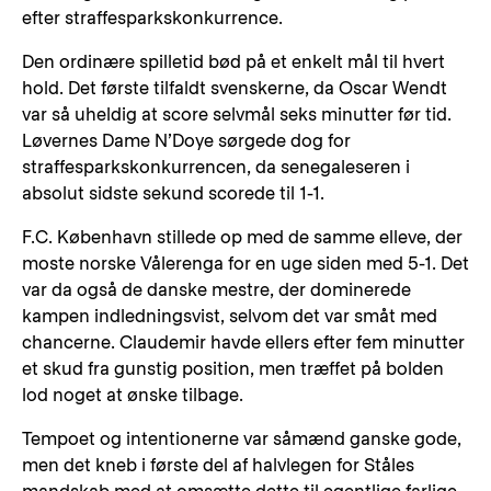
efter straffesparkskonkurrence.
Den ordinære spilletid bød på et enkelt mål til hvert
hold. Det første tilfaldt svenskerne, da Oscar Wendt
var så uheldig at score selvmål seks minutter før tid.
Løvernes Dame N’Doye sørgede dog for
straffesparkskonkurrencen, da senegaleseren i
absolut sidste sekund scorede til 1-1.
F.C. København stillede op med de samme elleve, der
moste norske Vålerenga for en uge siden med 5-1. Det
var da også de danske mestre, der dominerede
kampen indledningsvist, selvom det var småt med
chancerne. Claudemir havde ellers efter fem minutter
et skud fra gunstig position, men træffet på bolden
lod noget at ønske tilbage.
Tempoet og intentionerne var såmænd ganske gode,
men det kneb i første del af halvlegen for Ståles