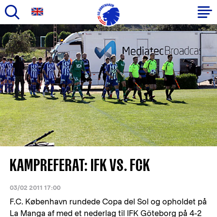
Gå
til
Primær
hovedindhold
navigation
KAMPREFERAT: IFK VS. FCK
03/02 2011 17:00
F.C. København rundede Copa del Sol og opholdet på
La Manga af med et nederlag til IFK Göteborg på 4-2