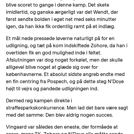
blive scoret to gange i denne kamp. Det skete
imidlertid, og ganske ærgerligt var det Wendt, der
først sendte bolden i eget net med seks minutter
igen, da han ikke fik ordentlig ramt på et indlæg.
Et mål nede pressede løverne naturligt på for en
udligning, og tæt på kom indskiftede Zohore, da han i
overtiden fik en god mulighed inde i feltet.
Afslutningen var dog noget forkølet, men der skulle
alligevel blive noget at glæde sig over for
københavnerne. Et absolut sidste angreb endte med
en fin centring fra Pospech, og på dette steg N’Doye
højt til vejrs og pandede udligningen ind.
Dermed røg kampen direkte i
straffesparkskonkurrence. Men lad det bare være sagt
med det samme: Den blev aldrig nogen succes.
Vingaard var således den eneste, der formåede at