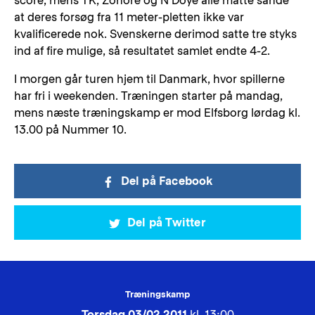
score, mens TK, Zohore og N’Doye alle måtte sande
at deres forsøg fra 11 meter-pletten ikke var
kvalificerede nok. Svenskerne derimod satte tre styks
ind af fire mulige, så resultatet samlet endte 4-2.
I morgen går turen hjem til Danmark, hvor spillerne
har fri i weekenden. Træningen starter på mandag,
mens næste træningskamp er mod Elfsborg lørdag kl.
13.00 på Nummer 10.
Del på Facebook
Del på Twitter
Træningskamp
Torsdag 03/02 2011
kl. 13:00