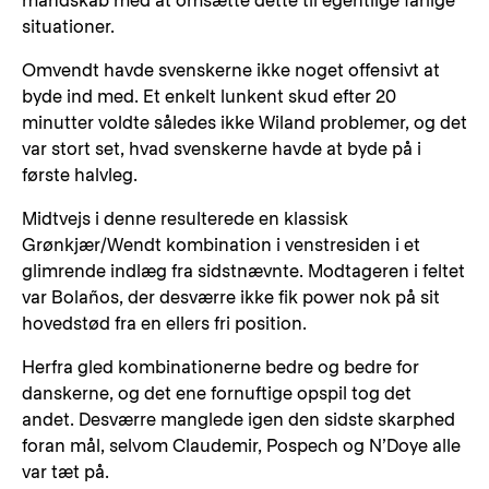
mandskab med at omsætte dette til egentlige farlige
situationer.
Omvendt havde svenskerne ikke noget offensivt at
byde ind med. Et enkelt lunkent skud efter 20
minutter voldte således ikke Wiland problemer, og det
var stort set, hvad svenskerne havde at byde på i
første halvleg.
Midtvejs i denne resulterede en klassisk
Grønkjær/Wendt kombination i venstresiden i et
glimrende indlæg fra sidstnævnte. Modtageren i feltet
var Bolaños, der desværre ikke fik power nok på sit
hovedstød fra en ellers fri position.
Herfra gled kombinationerne bedre og bedre for
danskerne, og det ene fornuftige opspil tog det
andet. Desværre manglede igen den sidste skarphed
foran mål, selvom Claudemir, Pospech og N’Doye alle
var tæt på.