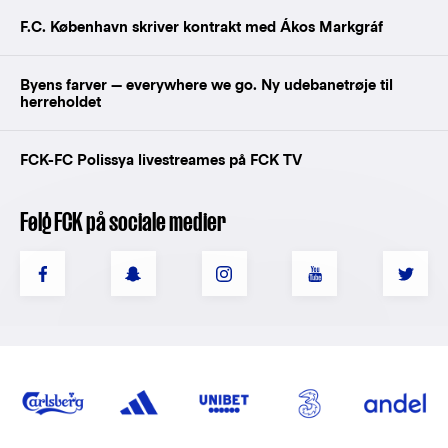
F.C. København skriver kontrakt med Ákos Markgráf
Byens farver — everywhere we go. Ny udebanetrøje til
herreholdet
FCK-FC Polissya livestreames på FCK TV
Følg FCK på sociale medier