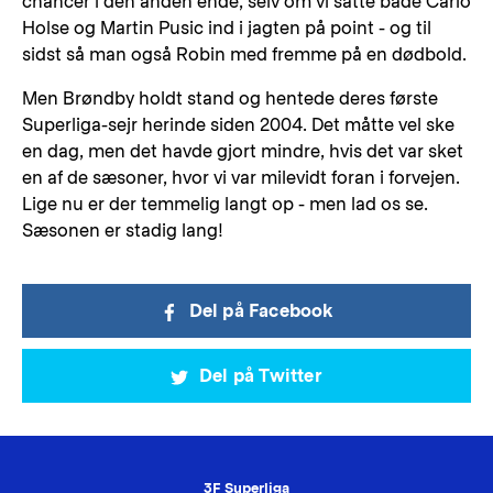
chancer i den anden ende, selv om vi satte både Carlo
Holse og Martin Pusic ind i jagten på point - og til
sidst så man også Robin med fremme på en dødbold.
Men Brøndby holdt stand og hentede deres første
Superliga-sejr herinde siden 2004. Det måtte vel ske
en dag, men det havde gjort mindre, hvis det var sket
en af de sæsoner, hvor vi var milevidt foran i forvejen.
Lige nu er der temmelig langt op - men lad os se.
Sæsonen er stadig lang!
Del på Facebook
Del på Twitter
3F Superliga