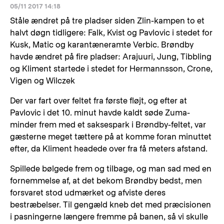
05/11 2017 14:18
Ståle ændret på tre pladser siden Zlin-kampen to et
halvt døgn tidligere: Falk, Kvist og Pavlovic i stedet for
Kusk, Matic og karantæneramte Verbic. Brøndby
havde ændret på fire pladser: Arajuuri, Jung, Tibbling
og Kliment startede i stedet for Hermannsson, Crone,
Vigen og Wilczek
Der var fart over feltet fra første fløjt, og efter at
Pavlovic i det 10. minut havde kaldt søde Zuma-
minder frem med et saksespark i Brøndby-feltet, var
gæsterne meget tættere på at komme foran minuttet
efter, da Kliment headede over fra få meters afstand.
Spillede bølgede frem og tilbage, og man sad med en
fornemmelse af, at det bekom Brøndby bedst, men
forsvaret stod udmærket og afviste deres
bestræbelser. Til gengæld kneb det med præcisionen
i pasningerne længere fremme på banen, så vi skulle