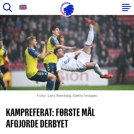
Gå
til
Primær
hovedindhold
navigation
Foto: Lars Rønbøg, Getty Images
KAMPREFERAT: FØRSTE MÅL
AFGJORDE DERBYET