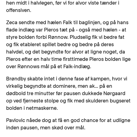
hen midt i halvlegen, før vi for alvor viste tænder i
offensiven.
Zeca sendte med hælen Falk til baglinjen, og på hans
flade indlæg var Pieros tæt på - også med hælen - at
styre bolden forbi Rønnow. Pludselig fik vi bedre fat
og fik etableret spillet bedre og bedre på deres
halvdel, og det begyndte for alvor at ligne noget, da
Pieros efter en halv time firsttimede Pieros bolden lige
over Rønnows mål på et Falk-indlæg.
Brøndby skabte intet i denne fase af kampen, hvor vi
virkelig begyndte at dominere, men ak… på en
dødbold tre minutter før pausen dukkede Nørgaard
op ved fjerneste stolpe og fik med skulderen bugseret
bolden i netmaskerne.
Pavlovic nåede dog at få en god chance for at udligne
inden pausen, men skød over mål.