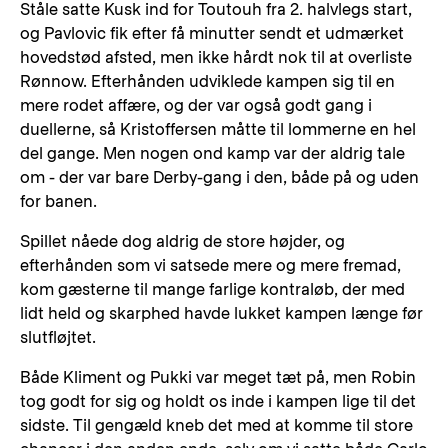
Ståle satte Kusk ind for Toutouh fra 2. halvlegs start,
og Pavlovic fik efter få minutter sendt et udmærket
hovedstød afsted, men ikke hårdt nok til at overliste
Rønnow. Efterhånden udviklede kampen sig til en
mere rodet affære, og der var også godt gang i
duellerne, så Kristoffersen måtte til lommerne en hel
del gange. Men nogen ond kamp var der aldrig tale
om - der var bare Derby-gang i den, både på og uden
for banen.
Spillet nåede dog aldrig de store højder, og
efterhånden som vi satsede mere og mere fremad,
kom gæsterne til mange farlige kontraløb, der med
lidt held og skarphed havde lukket kampen længe før
slutfløjtet.
Både Kliment og Pukki var meget tæt på, men Robin
tog godt for sig og holdt os inde i kampen lige til det
sidste. Til gengæld kneb det med at komme til store