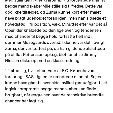
Med stillingen 1-1 et kvarter før tid forventede man at
begge mandskaber ville stille sig tilfredse. Dette var
dog ikke tilfældet, og Zuma kunne kort efter målet
have bragt udeholdet foran igen, men han sløsede et
hovedstød, i fri position, væk. Minuttet efter var det så
Oper, der knaldede bolden lige over, og tendensen
med chancer til begge hold fortsatte helt ind i
dommer Mosegaards overtid. I denne var det i øvrigt
Zuma, der var tættest på, da han glidende afsluttede
på et flot Pettersson oplæg, blot for at se Jimmy
Nielsen diske op med en klasseredning.
1-1 stod sig, hvilket betyder at F.C. Københavns
forspring i SAS Ligaen er uændrede ni point. Sejren
kunne have gået til hver side, hvilket gør uafgjort til et
logisk kompromis begge mandskaber kan finde
brugbart, når ærgrelsen over de respektive brændte
chancer har lagt sig.