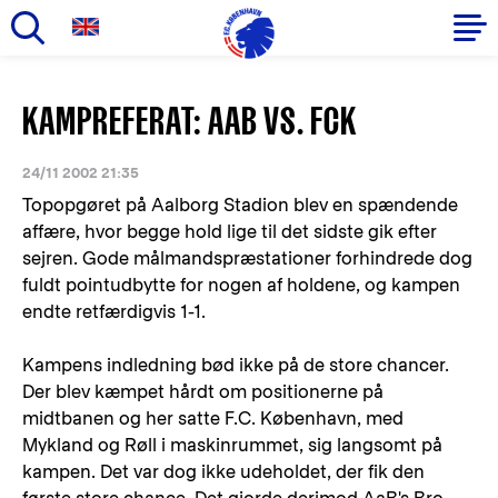
Gå
til
Primær
KAMPREFERAT: AAB VS. FCK
hovedindhold
navigation
24/11 2002 21:35
Topopgøret på Aalborg Stadion blev en spændende
affære, hvor begge hold lige til det sidste gik efter
sejren. Gode målmandspræstationer forhindrede dog
fuldt pointudbytte for nogen af holdene, og kampen
endte retfærdigvis 1-1.
Kampens indledning bød ikke på de store chancer.
Der blev kæmpet hårdt om positionerne på
midtbanen og her satte F.C. København, med
Mykland og Røll i maskinrummet, sig langsomt på
kampen. Det var dog ikke udeholdet, der fik den