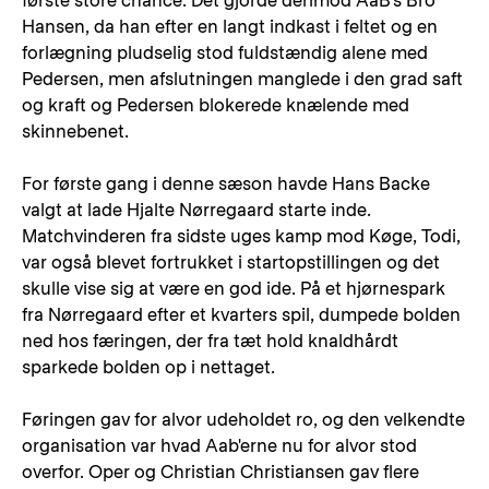
første store chance. Det gjorde derimod AaB's Bro
Hansen, da han efter en langt indkast i feltet og en
forlægning pludselig stod fuldstændig alene med
Pedersen, men afslutningen manglede i den grad saft
og kraft og Pedersen blokerede knælende med
skinnebenet.
For første gang i denne sæson havde Hans Backe
valgt at lade Hjalte Nørregaard starte inde.
Matchvinderen fra sidste uges kamp mod Køge, Todi,
var også blevet fortrukket i startopstillingen og det
skulle vise sig at være en god ide. På et hjørnespark
fra Nørregaard efter et kvarters spil, dumpede bolden
ned hos færingen, der fra tæt hold knaldhårdt
sparkede bolden op i nettaget.
Føringen gav for alvor udeholdet ro, og den velkendte
organisation var hvad Aab'erne nu for alvor stod
overfor. Oper og Christian Christiansen gav flere