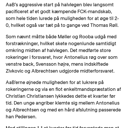
AaB’s aggressive start på halvlegen blev langsomt
pacificeret af et godt kæmpende FCK-mandskab,
som hele tiden lurede på muligheden for at øge til 2-
0, hvilket også var tæt på to gange ved Thomas Røll.
Som nævnt måtte både Møller og Rooba udgå med
forstrækninger, hvilket skete nogenlunde samtidigt
omkring midten af halvlegen. Det medførte store
rokeringer i forsvaret, hvor Antonelius røg over som
venstre back, Svensson højre, mens indskiftede
Zivkovic og Albrechtsen udgjorde midterforsvaret.
AaB'erne øjnede muligheden for at lukrere på
rokeringerne og via en flot enkeltmandspræstation af
Christian Christiansen lykkedes dette et kvarter før
tid. Den unge angriber klemte sig mellem Antonelius
og Albrechtsen og med en hård afslutning passerede
han Pedersen.