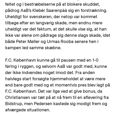
feltet og i bestræbelserne på at blokere skuddet,
pådrog AaB's Klebér Saarenpää sig en forstrækning.
Uheldigt for svenskeren, der netop var kommet
tilbage efter en langvarig skade, men endnu mere
uheldigt var det faktum, at det skulle vise sig, at han
ikke var alene om pådrage sig denne slags skade, idet
både Peter Møller og Urmas Rooba senere hen i
kampen led samme skæbne.
F.C. København kunne gå til pausen med en 1-0
føring i ryggen, og selvom AaB var godt med, kunne
der ikke indvendes noget imod det. Fra anden
halvlegs start forsøgte hjemmeholdet at være mere
end bare godt med og et momentvis pres blev lagt på
F.C. København. Det var lige ved at give bonus, da
Christiansen var tæt på at nå frem til en aflevering fra
Bidstrup, men Pedersen kastede sig modigt frem og
afværgede situationen.