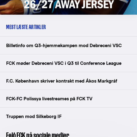
MEST LÆSTE ARTIKLER
Billetinfo om Q3-hjemmekampen mod Debreceni VSC
FCK møder Debreceni VSC i Q3 til Conference League
F.C. København skriver kontrakt med Ákos Markgráf
FCK-FC Polissya livestreames på FCK TV
Truppen mod Silkeborg IF
Følg FCK på sociale medier