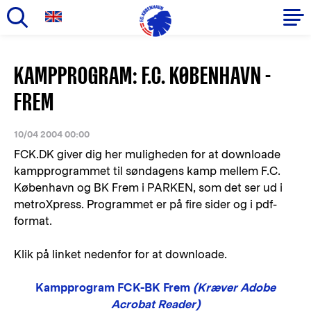
Gå
til
Primær
KAMPPROGRAM: F.C. KØBENHAVN -
hovedindhold
navigation
FREM
10/04 2004 00:00
FCK.DK giver dig her muligheden for at downloade
kampprogrammet til søndagens kamp mellem F.C.
København og BK Frem i PARKEN, som det ser ud i
metroXpress. Programmet er på fire sider og i pdf-
format.
Klik på linket nedenfor for at downloade.
Kampprogram FCK-BK Frem
(Kræver Adobe
Acrobat Reader)