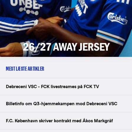
MEST LÆSTE ARTIKLER
Debreceni VSC - FCK livestreames på FCK TV
Billetinfo om Q3-hjemmekampen mod Debreceni VSC
F.C. København skriver kontrakt med Ákos Markgráf