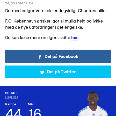
24/06 2014 17:24
Dermed er Igor Vetokele endegyldigt Charltonspiller.
F.C. København ønsker Igor al mulig held og lykke
med de nye udfordringer i det engelske.
Du kan læse mere om Igors skifte
her
.
Del på Facebook
Del på Twitter
VETOKELE
SUPERLIGA
Kampe
Mål
44
16