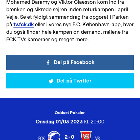
Mohamed Daramy og Viktor Claesson kom ind fra
bænken og sikrede sejren inden returkampen i april i
Vejle. Se et fyldigt sammendrag fra opgøret i Parken
på
tv.fck.dk
eller i vores nye F.C. København-app, hvor
du også finder hele kampen on demand, målene fra
FCK TVs kameraer og meget mere.
Del på Facebook
Del på Twitter
Oddset Pokalen
Onsdag 01/03 2023
kl. 20:00
2-0
FCK
VB