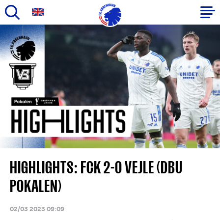
Gå
til
Primær
hovedindhold
navigation
HIGHLIGHTS: FCK 2-0 VEJLE (DBU
POKALEN)
02/03 2023 09:09