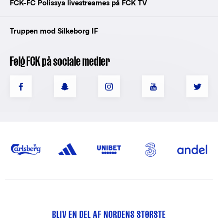
FCK-FC Polissya livestreames på FCK TV
Truppen mod Silkeborg IF
Følg FCK på sociale medier
BLIV EN DEL AF NORDENS STØRSTE