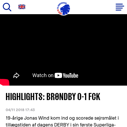
Gå
til
Primær
hovedindhold
navigation
HIGHLIGHTS: BRØNDBY 0-1 FCK
04/11 2018 17:43
19-årige Jonas Wind kom ind og scorede sejrsmålet i
tillægstiden af dagens DERBY i sin første Superliga-