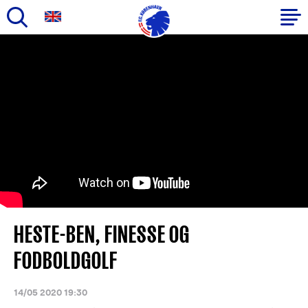
Gå
til
Primær
hovedindhold
navigation
HESTE-BEN, FINESSE OG
FODBOLDGOLF
14/05 2020 19:30