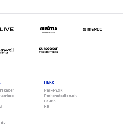
K
LINKS
rskaber
Parken.dk
karriere
Parkenstadion.dk
e
B1903
kt
KB
itik