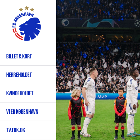
Gå
til
hovedindhold
BILLET & KORT
Primær
navigation
HERREHOLDET
KVINDEHOLDET
VI ER KØBENHAVN
TV.FCK.DK