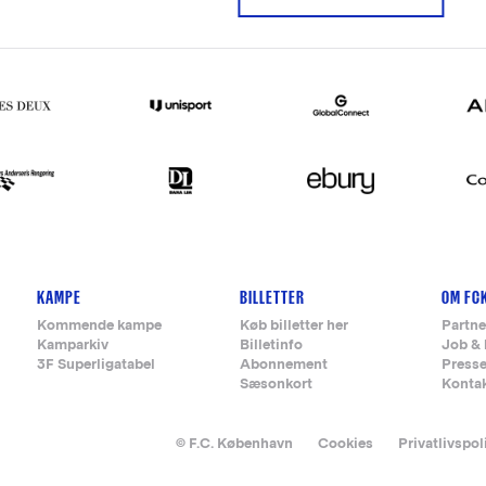
KAMPE
BILLETTER
OM FC
Kommende kampe
Køb billetter her
Partne
Kamparkiv
Billetinfo
Job & 
3F Superligatabel
Abonnement
Press
Sæsonkort
Konta
© F.C. København
Cookies
Privatlivspol