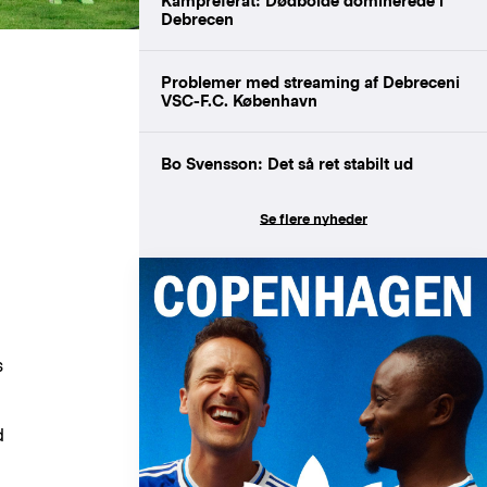
Kampreferat: Dødbolde dominerede i
Debrecen
Problemer med streaming af Debreceni
VSC-F.C. København
Bo Svensson: Det så ret stabilt ud
Se flere nyheder
s
d