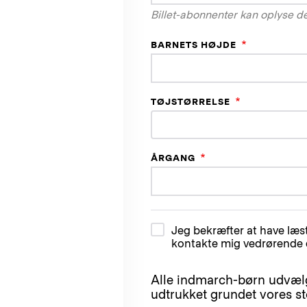
Billet-abonnenter kan oplyse d
BARNETS HØJDE
TØJSTØRRELSE
ÅRGANG
Jeg bekræfter at have læs
kontakte mig vedrørende 
Alle indmarch-børn udvælges
udtrukket grundet vores s