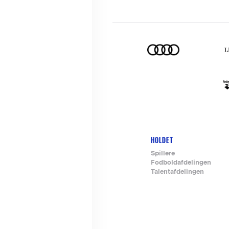
HOLDET
Footer-
Spillere
Fodboldafdelingen
menu
Talentafdelingen