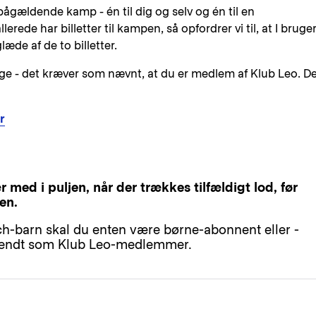
n pågældende kamp - én til dig og selv og én til en
lerede har billetter til kampen, så opfordrer vi til, at I bruge
læde af de to billetter.
øge - det kræver som nævnt, at du er medlem af Klub Leo. D
r
 med i puljen, når der trækkes tilfældigt lod, før
en.
h-barn skal du enten være børne-abonnent eller -
 kendt som Klub Leo-medlemmer.