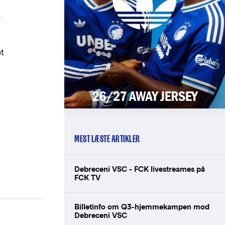
r
et
MEST LÆSTE ARTIKLER
Debreceni VSC - FCK livestreames på
FCK TV
Billetinfo om Q3-hjemmekampen mod
Debreceni VSC