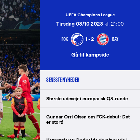
UEFA Champions League
Tirsdag 03/10 2023
kl. 21:00
FCK
BAY
1-2
Gå til kampside
SENESTE NYHEDER
Største udesejr i europæisk Q3-runde
Gunnar Orri Olsen om FCK-debut: Det
er stort!