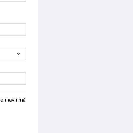
øbenhavn må